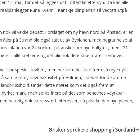
n 12. mai, før det så legges ut til offentlig ettersyn. Da kan alle
ealplanlegger Rune Kvannli. Kanskje blir planen så vedtatt utpå
 nok vil vekke debatt. Forslaget om ny havn nord på Ånstad, er en
mråder på Strand ble også tatt ut av Byplanen, med begrunnelse at
l arealplanen var 24 konkret på ønsker om nye boligfelt, mens 21
øter i alle kretsene og det blir nok flere slike møter fremover.
vet var spesielt invitert, men her kom det ikke frem så mye nytt.
 å samle all ny havneaktivitet på Holmen, i stedet for å komme
ra landbrukshold. Under dette møtet kom det også frem at
e dyrket mark, men se litt friere på det som benevnes «dyrkbar
rmed naturlig nok være svært interessert i å påvirke den nye planen,
Ønsker sprekere shopping i Sortland