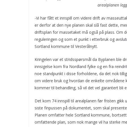
arealplanen legg
-Vi har fått et innspill om videre drift av masseutta
er derfor at den nye planen skal slå fast dette, m
driftsplan for massetaket må også på plass. Om det
reguleringen og som et punkt i etterbruk og avslut
Sortland kommune til Vesterålnytt.
Kringelen var et stridsspørsmål da Byplanen ble dr
innsigelse kom fra Nordland fylke og en fra reindr
noe standpunkt i disse forholdene, da det nok tillig
om videre bruk og hvordan de enkelte områdene k
kommer til behandling, så vil det vel garantert bli 
Det kom 74 innspill til arealplanen før fristen gikk
siste finpussen på dokumentet, som skal present
Planen omfatter hele Sortland kommune, bortsett 
omfattende plan, som nok mange vil ha sterke meni