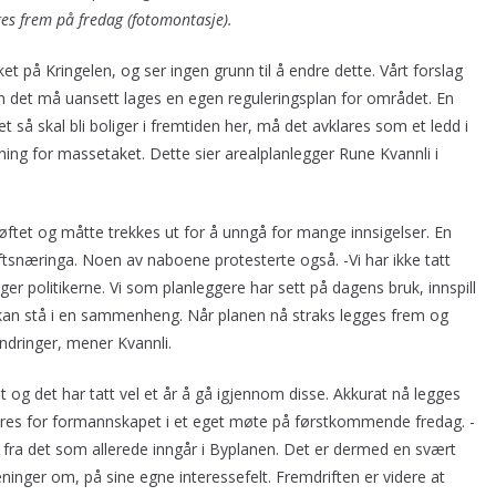
es frem på fredag (fotomontasje).
ket på Kringelen, og ser ingen grunn til å endre dette. Vårt forslag
en det må uansett lages en egen reguleringsplan for området. En
 så skal bli boliger i fremtiden her, må det avklares som et ledd i
ning for massetaket. Dette sier arealplanlegger Rune Kvannli i
øftet og måtte trekkes ut for å unngå for mange innsigelser. En
iftsnæringa. Noen av naboene protesterte også. -Vi har ikke tatt
ger politikerne. Vi som planleggere har sett på dagens bruk, innspill
an stå i en sammenheng. Når planen nå straks legges frem og
endringer, mener Kvannli.
 ut og det har tatt vel et år å gå igjennom disse. Akkurat nå legges
eres for formannskapet i et eget møte på førstkommende fredag. -
fra det som allerede inngår i Byplanen. Det er dermed en svært
nger om, på sine egne interessefelt. Fremdriften er videre at