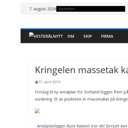
Hopp
Nyheter:
7. august 2026
til
innholdet
OM
SKIP
FIRMA
Kringelen massetak k
25. april 2016
Forslag til ny arealplan for Sortland legges frem på
vurdering. Et av punktene er massetaket på Kringel
Arealplanlegger Rune Kvannli tror det fortsatt ka