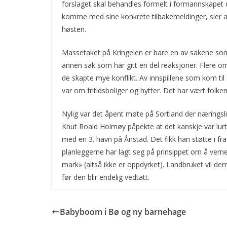
forslaget skal behandles formelt i formannskapet de
komme med sine konkrete tilbakemeldinger, sier ar
høsten.
Massetaket på Kringelen er bare en av sakene som
annen sak som har gitt en del reaksjoner. Flere o
de skapte mye konflikt. Av innspillene som kom ti
var om fritidsboliger og hytter. Det har vært folkem
Nylig var det åpent møte på Sortland der næringsli
Knut Roald Holmøy påpekte at det kanskje var lurt
med en 3. havn på Ånstad. Det fikk han støtte i f
planleggerne har lagt seg på prinsippet om å vern
mark» (altså ikke er oppdyrket). Landbruket vil de
før den blir endelig vedtatt.
Babyboom i Bø og ny barnehage