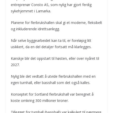
entreprenør Consto AS, som nylig har gjort ferdig
sykehjemmet i Lamarka.
Planene for flerbrukshallen skal gi et moderne, fleksibelt
og inkluderende idrettsanlegg.
Når selve byggearbeidet kan ta til, er foreløpig litt
usikkert, da en del detaljer fortsatt må klarlegges.
Kanskje blir det oppstart til høsten, eller over nyåret til
2027.
Nylig ble det vedtatt å utvide flerbrukshallen med en
egen turnhall, eller basishall som det også kalles.
Konseptet for Sortland flerbrukshall var beregnet å
koste omkring 300 millioner kroner.
Tillegget for turnhall (basishall) var kalkulert til nærmere