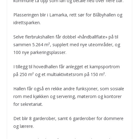
kommune ta opp som lån og betale ned over flere tiår.
Plasseringen blir i Lamarka, rett sør for Blåbyhallen og
idrettsparken.
Selve flerbrukshallen får dobbel «håndballflate» på til
sammen 5.264 m², supplert med nye uteområder, og
100 nye parkeringsplasser.
I tillegg til hovedhallen får anlegget et kampsportrom
på 250 m² og et multiaktivitetsrom på 150 m².
Hallen får også en rekke andre funksjoner, som sosiale
rom med kjøkken og servering, møterom og kontorer
for sekretariat.
Det blir 8 garderober, samt 6 garderober for dommere
og lærere.