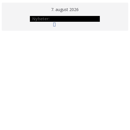
Hopp
7. august 2026
til
Nyheter:
innholdet