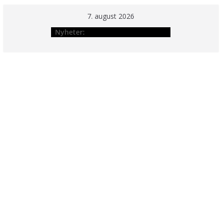
Hopp
7. august 2026
til
Nyheter:
innholdet