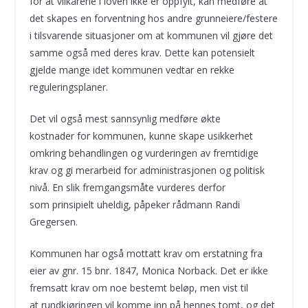
for at vilkårene i loven ikke er oppfylt, kan medføre at
det skapes en forventning hos andre grunneiere/festere
i tilsvarende situasjoner om at kommunen vil gjøre det
samme også med deres krav. Dette kan potensielt
gjelde mange idet kommunen vedtar en rekke
reguleringsplaner.
Det vil også mest sannsynlig medføre økte
kostnader for kommunen, kunne skape usikkerhet
omkring behandlingen og vurderingen av fremtidige
krav og gi merarbeid for administrasjonen og politisk
nivå. En slik fremgangsmåte vurderes derfor
som prinsipielt uheldig, påpeker rådmann Randi
Gregersen.
Kommunen har også mottatt krav om erstatning fra
eier av gnr. 15 bnr. 1847, Monica Norback. Det er ikke
fremsatt krav om noe bestemt beløp, men vist til
at rundkjøringen vil komme inn på hennes tomt, og det