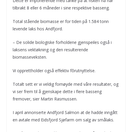
Dette er imponerende med tanke på at fisken nå har
tilbrakt 8 eller 6 måneder i sine respektive basseng.
Total stående biomasse er for tiden på 1.584 tonn
levende laks hos Andfjord.
– De solide biologiske forholdene gjenspeiles også i
laksens vektøkning og den resulterende
biomasseveksten.
Vi opprettholder også effektiv fôrutnyttelse.
Totalt sett er vi veldig fornøyde med våre resultater, og
vi ser frem til å gjenskape dette i flere basseng
fremover, sier Martin Rasmussen.
I april annonserte Andfjord Salmon at de hadde inngått
en avtale med Eidsfjord Sjøfarm om salg av smålaks.