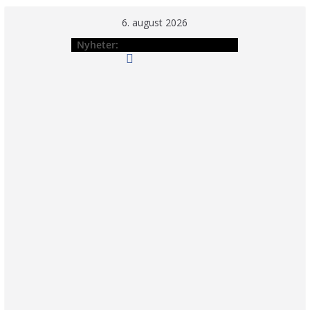
Hopp
6. august 2026
til
Nyheter:
innholdet