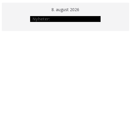
Hopp
8. august 2026
til
Nyheter:
innholdet