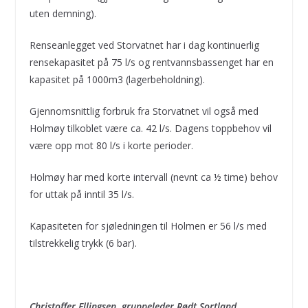
uten demning).
Renseanlegget ved Storvatnet har i dag kontinuerlig
rensekapasitet på 75 l/s og rentvannsbassenget har en
kapasitet på 1000m3 (lagerbeholdning).
Gjennomsnittlig forbruk fra Storvatnet vil også med
Holmøy tilkoblet være ca. 42 l/s. Dagens toppbehov vil
være opp mot 80 l/s i korte perioder.
Holmøy har med korte intervall (nevnt ca ½ time) behov
for uttak på inntil 35 l/s.
Kapasiteten for sjøledningen til Holmen er 56 l/s med
tilstrekkelig trykk (6 bar).
Christoffer Ellingsen, gruppeleder Rødt Sortland