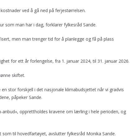
 kostnader ved å gå ned på ferjestørrelsen.
 som man har i dag, forklarer fylkesråd Sande.
isert, men man trenger tid for å planlegge og få på plass
et for ett år forlengelse, fra 1. januar 2024, til 31. januar 2026.
rønne skiftet.
re en stor forskjell i det nasjonale klimabudsjettet når vi gradvis
andene, påpeker Sande.
anbud», opprettholdes kravene om lærling i hele perioden, og
et som til hovedfartøyet, avslutter fylkesråd Monika Sande.