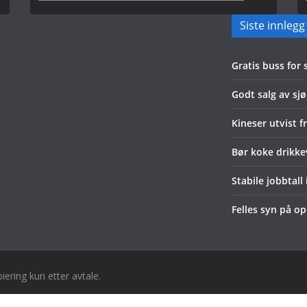
Siste innlegg
Gratis buss for
Godt salg av sjø
Kineser utvist f
Bør koke drikk
Stabile jobbtall
Felles syn på o
piering kun etter avtale.