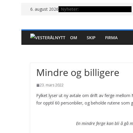
Hopp
Nyheter:
6. august 2026
til
innholdet
OM
SKIP
FIRMA
Mindre og billigere
23. mars 2022
Fylket lyser ut ny avtale om drift av ferge mello
for opptil 60 personbiler, og beholde rutene som g
En mindre ferge kan bli å gå m