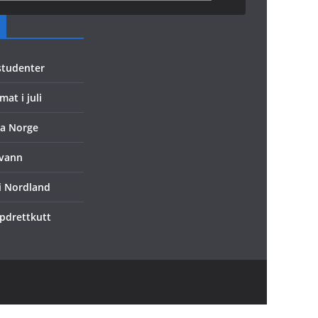
 studenter
mat i juli
ra Norge
evann
 i Nordland
ppdrettkutt