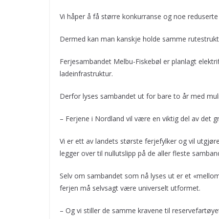
Vi håper å få større konkurranse og noe reduserte
Dermed kan man kanskje holde samme rutestruktur
Ferjesambandet Melbu-Fiskebøl er planlagt elektrif
ladeinfrastruktur.
Derfor lyses sambandet ut for bare to år med muligh
– Ferjene i Nordland vil være en viktig del av det g
Vi er ett av landets største ferjefylker og vil utgjø
legger over til nullutslipp på de aller fleste samb
Selv om sambandet som nå lyses ut er et «mellom-
ferjen må selvsagt være universelt utformet.
– Og vi stiller de samme kravene til reservefartøy