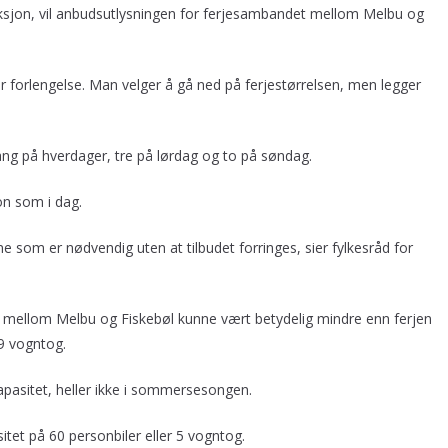
uksjon, vil anbudsutlysningen for ferjesambandet mellom Melbu og
år forlengelse. Man velger å gå ned på ferjestørrelsen, men legger
ang på hverdager, tre på lørdag og to på søndag.
n som i dag.
e som er nødvendig uten at tilbudet forringes, sier fylkesråd for
r mellom Melbu og Fiskebøl kunne vært betydelig mindre enn ferjen
 9 vogntog.
apasitet, heller ikke i sommersesongen.
sitet på 60 personbiler eller 5 vogntog.