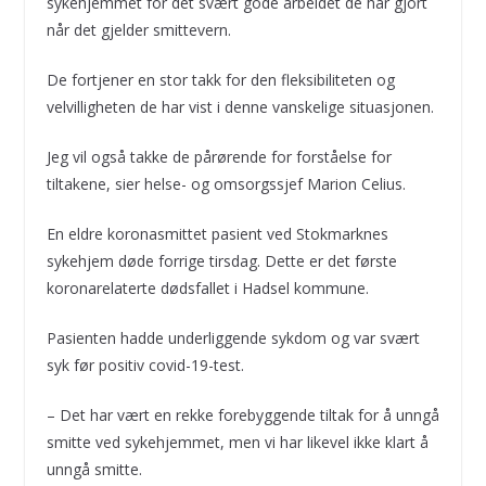
sykehjemmet for det svært gode arbeidet de har gjort
når det gjelder smittevern.
De fortjener en stor takk for den fleksibiliteten og
velvilligheten de har vist i denne vanskelige situasjonen.
Jeg vil også takke de pårørende for forståelse for
tiltakene, sier helse- og omsorgssjef Marion Celius.
En eldre koronasmittet pasient ved Stokmarknes
sykehjem døde forrige tirsdag. Dette er det første
koronarelaterte dødsfallet i Hadsel kommune.
Pasienten hadde underliggende sykdom og var svært
syk før positiv covid-19-test.
– Det har vært en rekke forebyggende tiltak for å unngå
smitte ved sykehjemmet, men vi har likevel ikke klart å
unngå smitte.