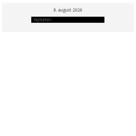
Hopp
8. august 2026
til
Nyheter:
innholdet