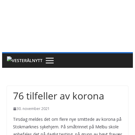
76 tilfeller av korona
30. november 2021
Tirsdag meldes det om flere nye smittede av korona på
Stokmarknes sykehjem. På småtrinnet på Melbu skole
anbefales det nå daglig testing, på grunn av høyt fravær