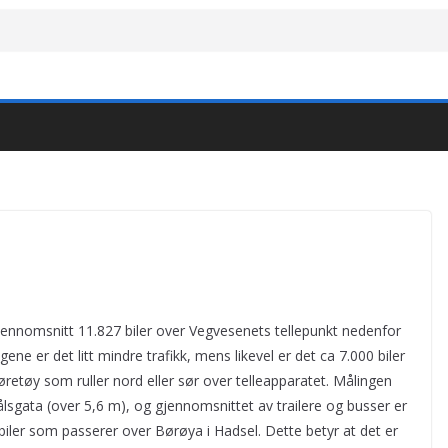
gjennomsnitt 11.827 biler over Vegvesenets tellepunkt nedenfor
ne er det litt mindre trafikk, mens likevel er det ca 7.000 biler
jøretøy som ruller nord eller sør over telleapparatet. Målingen
ålsgata (over 5,6 m), og gjennomsnittet av trailere og busser er
biler som passerer over Børøya i Hadsel. Dette betyr at det er