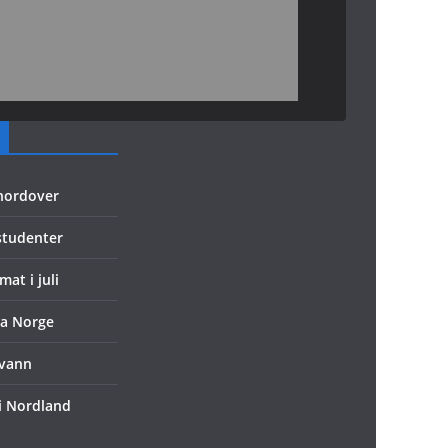
 nordover
 studenter
mat i juli
ra Norge
evann
 i Nordland