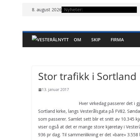
Hopp
Nyheter:
8. august 2026
til
innholdet
OM
SKIP
FIRMA
Stor trafikk i Sortland
13. januar 2017
Hver virkedag passerer det i 
Sortland kirke, langs Vesterålsgata på FV82. Søndage
som passerer. Samlet sett blir et snitt av 10.345 k
viser også at det er mange store kjøretøy i Vester
936 pr dag. Til sammenlikning er det «bare» 3.558 