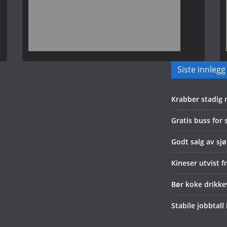
Siste innlegg
Krabber stadig
Gratis buss for
Godt salg av sjø
Kineser utvist f
Bør koke drikk
Stabile jobbtall