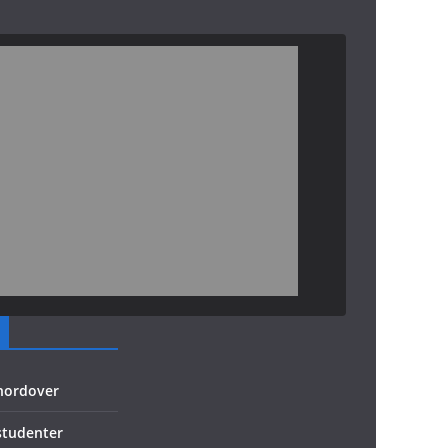
 nordover
 studenter