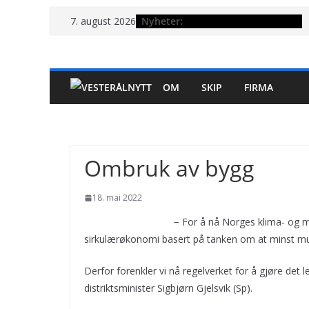
Hopp
Nyheter:
7. august 2026
til
innholdet
OM
SKIP
FIRMA
Ombruk av bygg
18. mai 2022
− For å nå Norges klima- og m
sirkulærøkonomi basert på tanken om at minst mulig 
Derfor forenkler vi nå regelverket for å gjøre det
distriktsminister Sigbjørn Gjelsvik (Sp).