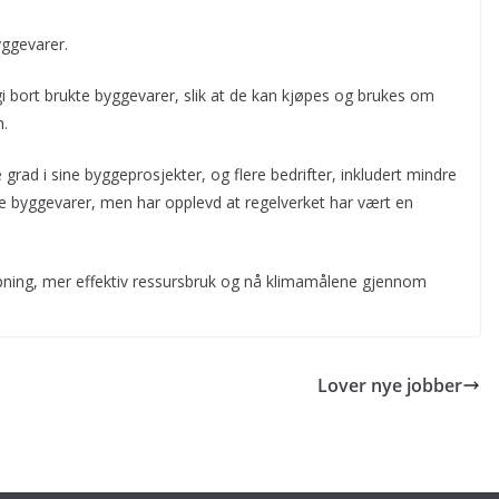
yggevarer.
 gi bort brukte byggevarer, slik at de kan kjøpes og brukes om
m.
grad i sine byggeprosjekter, og flere bedrifter, inkludert mindre
te byggevarer, men har opplevd at regelverket har vært en
kapning, mer effektiv ressursbruk og nå klimamålene gjennom
Lover nye jobber