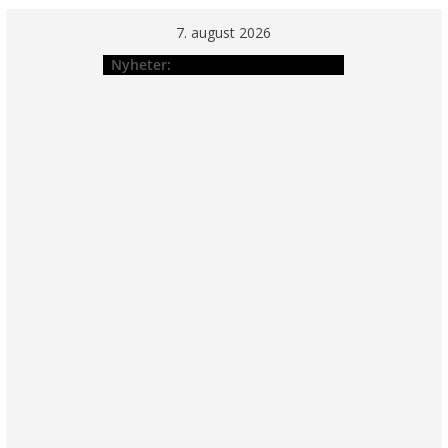
Hopp
7. august 2026
til
Nyheter:
innholdet