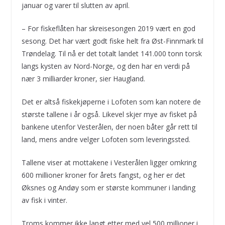
januar og varer til slutten av april.
– For fiskeflåten har skreisesongen 2019 vært en god
sesong. Det har vært godt fiske helt fra Øst-Finnmark til
Trøndelag. Til nå er det totalt landet 141.000 tonn torsk
langs kysten av Nord-Norge, og den har en verdi på
nær 3 milliarder kroner, sier Haugland.
Det er altså fiskekjøperne i Lofoten som kan notere de
største tallene i år også. Likevel skjer mye av fisket på
bankene utenfor Vesterålen, der noen båter går rett til
land, mens andre velger Lofoten som leveringssted.
Tallene viser at mottakene i Vesterålen ligger omkring
600 millioner kroner for årets fangst, og her er det
Øksnes og Andøy som er største kommuner i landing
av fisk i vinter.
Troms kommer ikke langt etter med vel 500 millioner i