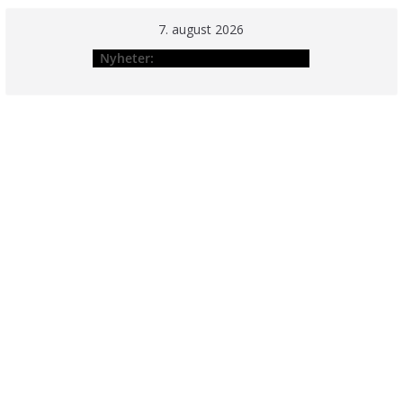
Hopp
7. august 2026
til
Nyheter:
innholdet