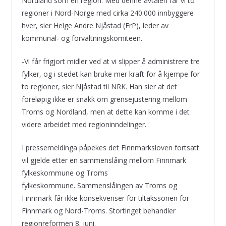
Nordland som en region. Med denne avtalen får vi to
regioner i Nord-Norge med cirka 240.000 innbyggere
hver, sier Helge Andre Njåstad (FrP), leder av
kommunal- og forvaltningskomiteen.
-Vi får frigjort midler ved at vi slipper å administrere tre
fylker, og i stedet kan bruke mer kraft for å kjempe for
to regioner, sier Njåstad til NRK. Han sier at det
foreløpig ikke er snakk om grensejustering mellom
Troms og Nordland, men at dette kan komme i det
videre arbeidet med regioninndelinger.
I pressemeldinga påpekes det Finnmarksloven fortsatt
vil gjelde etter en sammenslåing mellom Finnmark
fylkeskommune og Troms
fylkeskommune. Sammenslåingen av Troms og
Finnmark får ikke konsekvenser for tiltakssonen for
Finnmark og Nord-Troms. Stortinget behandler
regionreformen 8. juni.