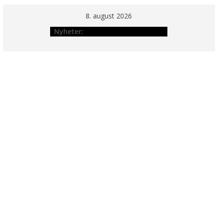
Hopp
8. august 2026
til
Nyheter:
innholdet