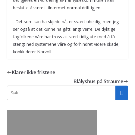
det gjøres en vurdering av når fylkeskommunen kan
beslutte å være i tilnærmet normal drift igjen.
–Det som kan ha skjedd nå, er svært uheldig, men jeg
ser også at det kunne ha gått langt verre. De dyktige
fagfolkene våre har tross alt vært tidlig ute med å få
stengt ned systemene våre og forhindret videre skade,
konkluderer Norvoll.
Klarer ikke fristene
Blålyshus på Straume