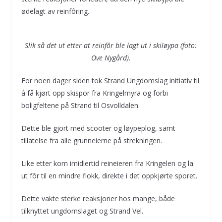
ødelagt av reinfôring.
Slik så det ut etter at reinfôr ble lagt ut i skiløypa (foto:
Ove Nygård).
For noen dager siden tok Strand Ungdomslag initiativ til
å få kjørt opp skispor fra Kringelmyra og forbi
boligfeltene på Strand til Osvolldalen.
Dette ble gjort med scooter og løypeplog, samt
tillatelse fra alle grunneierne på strekningen.
Like etter kom imidlertid reineieren fra Kringelen og la
ut fôr til en mindre flokk, direkte i det oppkjørte sporet.
Dette vakte sterke reaksjoner hos mange, både
tilknyttet ungdomslaget og Strand Vel.