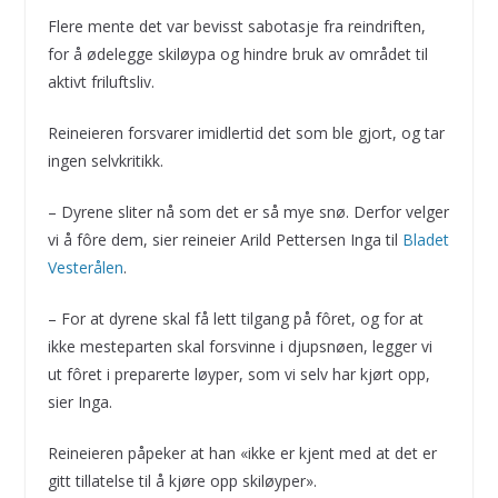
Flere mente det var bevisst sabotasje fra reindriften,
for å ødelegge skiløypa og hindre bruk av området til
aktivt friluftsliv.
Reineieren forsvarer imidlertid det som ble gjort, og tar
ingen selvkritikk.
– Dyrene sliter nå som det er så mye snø. Derfor velger
vi å fôre dem, sier reineier Arild Pettersen Inga til
Bladet
Vesterålen
.
– For at dyrene skal få lett tilgang på fôret, og for at
ikke mesteparten skal forsvinne i djupsnøen, legger vi
ut fôret i preparerte løyper, som vi selv har kjørt opp,
sier Inga.
Reineieren påpeker at han «ikke er kjent med at det er
gitt tillatelse til å kjøre opp skiløyper».