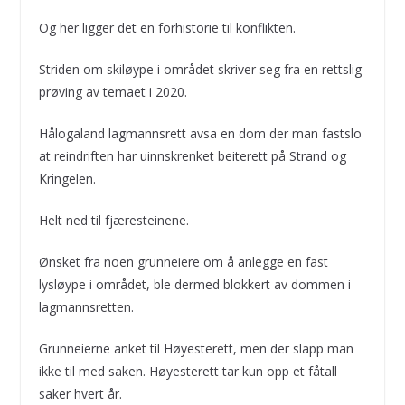
Og her ligger det en forhistorie til konflikten.
Striden om skiløype i området skriver seg fra en rettslig
prøving av temaet i 2020.
Hålogaland lagmannsrett avsa en dom der man fastslo
at reindriften har uinnskrenket beiterett på Strand og
Kringelen.
Helt ned til fjæresteinene.
Ønsket fra noen grunneiere om å anlegge en fast
lysløype i området, ble dermed blokkert av dommen i
lagmannsretten.
Grunneierne anket til Høyesterett, men der slapp man
ikke til med saken. Høyesterett tar kun opp et fåtall
saker hvert år.