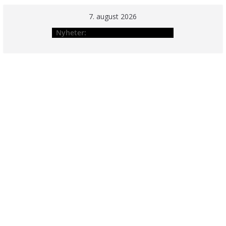
Hopp
7. august 2026
til
Nyheter:
innholdet