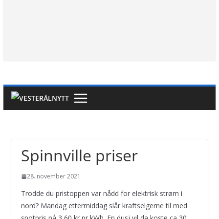
Spinnville priser
28. november 2021
Trodde du pristoppen var nådd for elektrisk strøm i
nord? Mandag ettermiddag slår kraftselgerne til med
spotpris på 3,60 kr pr kWh. En dusj vil da koste ca 30