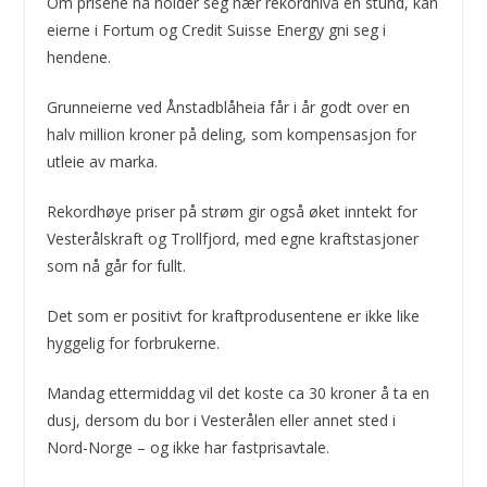
Om prisene nå holder seg nær rekordnivå en stund, kan
eierne i Fortum og Credit Suisse Energy gni seg i
hendene.
Grunneierne ved Ånstadblåheia får i år godt over en
halv million kroner på deling, som kompensasjon for
utleie av marka.
Rekordhøye priser på strøm gir også øket inntekt for
Vesterålskraft og Trollfjord, med egne kraftstasjoner
som nå går for fullt.
Det som er positivt for kraftprodusentene er ikke like
hyggelig for forbrukerne.
Mandag ettermiddag vil det koste ca 30 kroner å ta en
dusj, dersom du bor i Vesterålen eller annet sted i
Nord-Norge – og ikke har fastprisavtale.