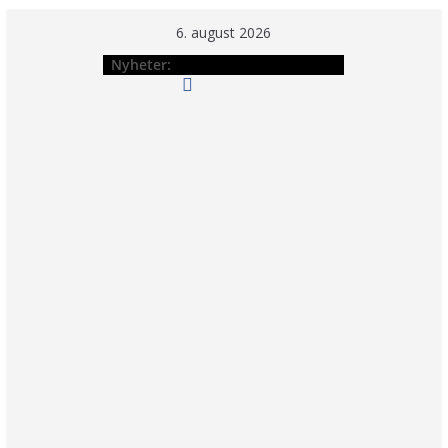
Hopp
6. august 2026
til
Nyheter:
innholdet