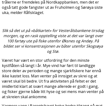
trålerne er fremdeles på Nordkappbanken, men det er
også tatt gode fangster ut av Fruholmen og Sørøya siste
uka, melder Råfisklaget.
Slik så det ut på «båtkartet» for Vesterålsbankene tirsdag
morgen, og en rask opptelling viste at det var langt over
100 fartøy ute på fiske utenfor Øksnes og Andøy. På
bildet ser vi konsentrasjonen av båter utenfor Skogsøya
og Stø.
Været har vært en stor utfordring for den minste
kystflåten så langt i år. Mye vind har ført til landligge
store deler av perioden og mange sjarkfiskere har ennå
ikke kastet loss. Man venter på innsiget av skrei og at
været skal bli bedre. Ut fra aktiviteten på feltet er det
imidlertid klart at svært mange allerede er godt i gang,
og fisker gjerne både litt hyse og sei mens man venter på
at skreien skal ankomme.
Varmere vann i Barentshavet betyr bedre tilgang på mat