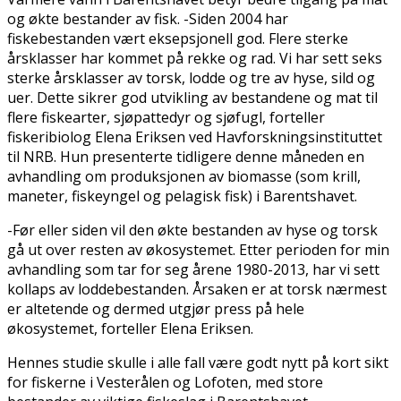
og økte bestander av fisk. -Siden 2004 har
fiskebestanden vært eksepsjonell god. Flere sterke
årsklasser har kommet på rekke og rad. Vi har sett seks
sterke årsklasser av torsk, lodde og tre av hyse, sild og
uer. Dette sikrer god utvikling av bestandene og mat til
flere fiskearter, sjøpattedyr og sjøfugl, forteller
fiskeribiolog Elena Eriksen ved Havforskningsinstituttet
til NRB. Hun presenterte tidligere denne måneden en
avhandling om produksjonen av biomasse (som krill,
maneter, fiskeyngel og pelagisk fisk) i Barentshavet.
-Før eller siden vil den økte bestanden av hyse og torsk
gå ut over resten av økosystemet. Etter perioden for min
avhandling som tar for seg årene 1980-2013, har vi sett
kollaps av loddebestanden. Årsaken er at torsk nærmest
er altetende og dermed utgjør press på hele
økosystemet, forteller Elena Eriksen.
Hennes studie skulle i alle fall være godt nytt på kort sikt
for fiskerne i Vesterålen og Lofoten, med store