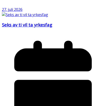
27. juli 2026
Seks av ti vil ta yrkesfag