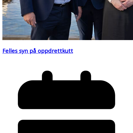
Felles syn på oppdrettkutt