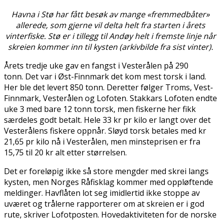
Havna i Stø har fått besøk av mange «fremmedbåter»
allerede, som gjerne vil delta helt fra starten i årets
vinterfiske. Stø er i tillegg til Andøy helt i fremste linje når
skreien kommer inn til kysten (arkivbilde fra sist vinter).
Årets tredje uke gav en fangst i Vesterålen på 290
tonn. Det var i Øst-Finnmark det kom mest torsk i land.
Her ble det levert 850 tonn. Deretter følger Troms, Vest-
Finnmark, Vesterålen og Lofoten. Stakkars Lofoten endte
uke 3 med bare 12 tonn torsk, men fiskerne her fikk
særdeles godt betalt. Hele 33 kr pr kilo er langt over det
Vesterålens fiskere oppnår. Sløyd torsk betales med kr
21,65 pr kilo nå i Vesterålen, men minsteprisen er fra
15,75 til 20 kr alt etter størrelsen.
Det er foreløpig ikke så store mengder med skrei langs
kysten, men Norges Råfisklag kommer med oppløftende
meldinger. Havflåten lot seg imidlertid ikke stoppe av
uværet og trålerne rapporterer om at skreien er i god
rute, skriver Lofotposten. Hovedaktiviteten for de norske