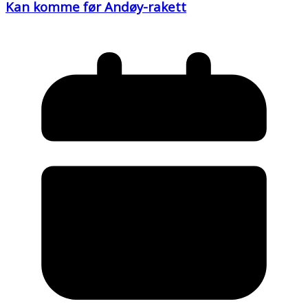
Kan komme før Andøy-rakett