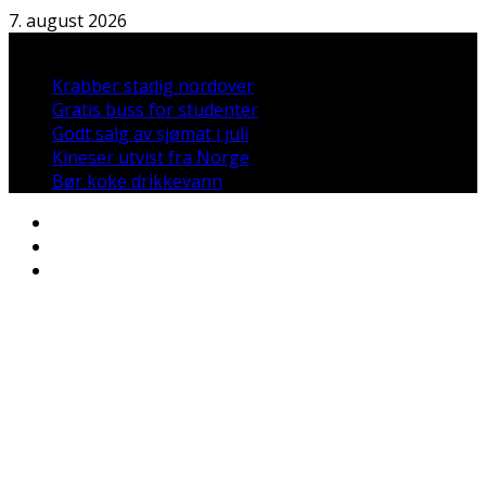
Hopp
7. august 2026
til
Nyheter:
innholdet
Krabber stadig nordover
Gratis buss for studenter
Godt salg av sjømat i juli
Kineser utvist fra Norge
Bør koke drikkevann