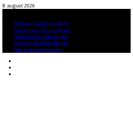
Hopp
8. august 2026
til
Nyheter:
innholdet
Krabber stadig nordover
Gratis buss for studenter
Godt salg av sjømat i juli
Kineser utvist fra Norge
Bør koke drikkevann