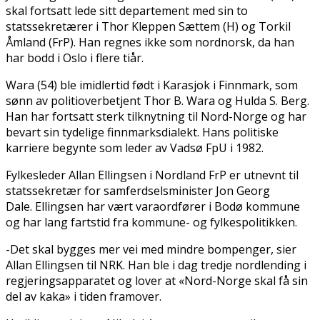
skal fortsatt lede sitt departement med sin to
statssekretærer i Thor Kleppen Sættem (H) og Torkil
Åmland (FrP). Han regnes ikke som nordnorsk, da han
har bodd i Oslo i flere tiår.
Wara (54) ble imidlertid født i Karasjok i Finnmark, som
sønn av politioverbetjent Thor B. Wara og Hulda S. Berg.
Han har fortsatt sterk tilknytning til Nord-Norge og har
bevart sin tydelige finnmarksdialekt. Hans politiske
karriere begynte som leder av Vadsø FpU i 1982.
Fylkesleder Allan Ellingsen i Nordland FrP er utnevnt til
statssekretær for samferdselsminister Jon Georg
Dale. Ellingsen har vært varaordfører i Bodø kommune
og har lang fartstid fra kommune- og fylkespolitikken.
-Det skal bygges mer vei med mindre bompenger, sier
Allan Ellingsen til NRK. Han ble i dag tredje nordlending i
regjeringsapparatet og lover at «Nord-Norge skal få sin
del av kaka» i tiden framover.