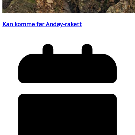
Kan komme før Andøy-rakett