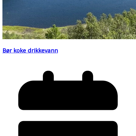
Bør koke drikkevann