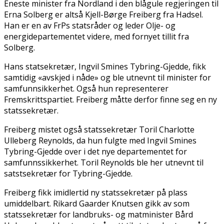
Eneste minister fra Nordland i den blågule regjeringen til
Erna Solberg er altså Kjell-Børge Freiberg fra Hadsel.
Han er en av FrPs statsråder og leder Olje- og
energidepartementet videre, med fornyet tillit fra
Solberg.
Hans statsekretær, Ingvil Smines Tybring-Gjedde, fikk
samtidig «avskjed i nåde» og ble utnevnt til minister for
samfunnsikkerhet. Også hun representerer
Fremskrittspartiet. Freiberg måtte derfor finne seg en ny
statssekretær.
Freiberg mistet også statssekretær Toril Charlotte
Ulleberg Reynolds, da hun fulgte med Ingvil Smines
Tybring-Gjedde over i det nye departementet for
samfunnssikkerhet. Toril Reynolds ble her utnevnt til
satstsekretær for Tybring-Gjedde.
Freiberg fikk imidlertid ny statssekretær på plass
umiddelbart. Rikard Gaarder Knutsen gikk av som
statssekretær for landbruks- og matminister Bård