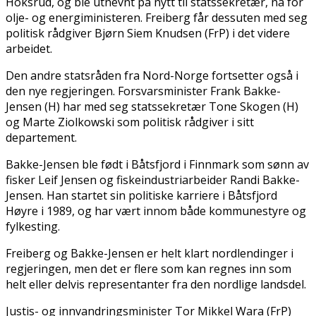
Hoksrud, og ble utnevnt på nytt til statssekretær, nå for
olje- og energiministeren. Freiberg får dessuten med seg
politisk rådgiver Bjørn Siem Knudsen (FrP) i det videre
arbeidet.
Den andre statsråden fra Nord-Norge fortsetter også i
den nye regjeringen. Forsvarsminister Frank Bakke-
Jensen (H) har med seg statssekretær Tone Skogen (H)
og Marte Ziolkowski som politisk rådgiver i sitt
departement.
Bakke-Jensen ble født i Båtsfjord i Finnmark som sønn av
fisker Leif Jensen og fiskeindustriarbeider Randi Bakke-
Jensen. Han startet sin politiske karriere i Båtsfjord
Høyre i 1989, og har vært innom både kommunestyre og
fylkesting.
Freiberg og Bakke-Jensen er helt klart nordlendinger i
regjeringen, men det er flere som kan regnes inn som
helt eller delvis representanter fra den nordlige landsdel.
Justis- og innvandringsminister Tor Mikkel Wara (FrP)