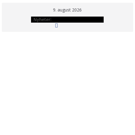
Hopp
9. august 2026
til
Nyheter:
innholdet