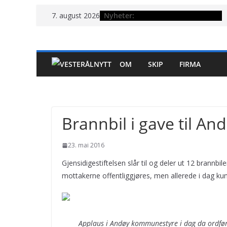
Hopp
Nyheter:
7. august 2026
til
innholdet
OM
SKIP
FIRMA
Brannbil i gave til An
23. mai 2016
Gjensidigestiftelsen slår til og deler ut 12 brannbi
mottakerne offentliggjøres, men allerede i dag kunn
Applaus i Andøy kommunestyre i dag da ordføre