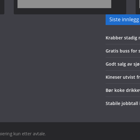
Siste innlegg
Krabber stadig
Gratis buss for
Godt salg av sjø
Kineser utvist f
Bør koke drikk
Stabile jobbtall
piering kun etter avtale.