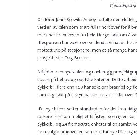
Gjensidigestift
Ordfører Jonni Solsvik i Andøy fortalte den gledeli
verdien av bilen som snart ruller nordover for å be
mars har brannvesen fra hele Norge søkt om å være
-Responsen har vært overveldende. Vi hadde helt kl
mottatt ute på stasjonene, men at så mange har se
prosjektleder Dag Botnen.
Nå jobber en nyetablert og uavhengig prosjektgru
basert på behov og oppfylte kriterier. Dette arbei
dykkerbil, flere enn 150 har søkt om brannbil og 
samtidig søkt på utstyrspakker, totalt er det ove
-De nye bilene setter standarden for det fremtidige
raskere fremkommelighet til åsted, som igjen kan bid
dykkerbil og 24 fremskutte enheter til en samlet ve
de utvalgte brannvesen som mottar nye biler og utst