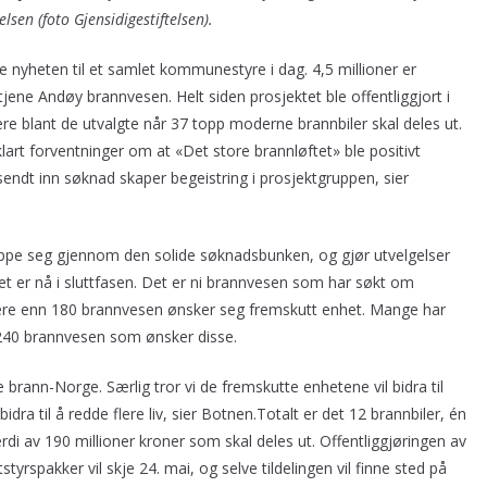
elsen (foto Gjensidigestiftelsen).
ge nyheten til et samlet kommunestyre i dag. 4,5 millioner er
tjene Andøy brannvesen. Helt siden prosjektet ble offentliggjort i
 blant de utvalgte når 37 topp moderne brannbiler skal deles ut.
art forventninger om at «Det store brannløftet» ble positivt
ndt inn søknad skaper begeistring i prosjektgruppen, sier
ppe seg gjennom den solide søknadsbunken, og gjør utvelgelser
det er nå i sluttfasen. Det er ni brannvesen som har søkt om
flere enn 180 brannvesen ønsker seg fremskutt enhet. Mange har
r 240 brannvesen som ønsker disse.
 brann-Norge. Særlig tror vi de fremskutte enhetene vil bidra til
ra til å redde flere liv, sier Botnen.Totalt er det 12 brannbiler, én
rdi av 190 millioner kroner som skal deles ut. Offentliggjøringen av
yrspakker vil skje 24. mai, og selve tildelingen vil finne sted på