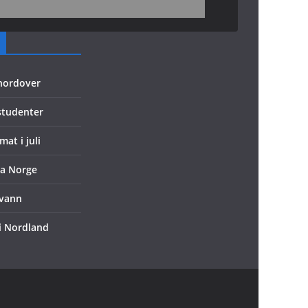
 nordover
 studenter
mat i juli
ra Norge
evann
 i Nordland