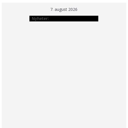
Hopp
7. august 2026
til
Nyheter:
innholdet