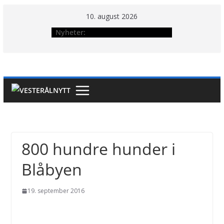
Hopp
10. august 2026
til
Nyheter:
innholdet
800 hundre hunder i
Blåbyen
19. september 2016