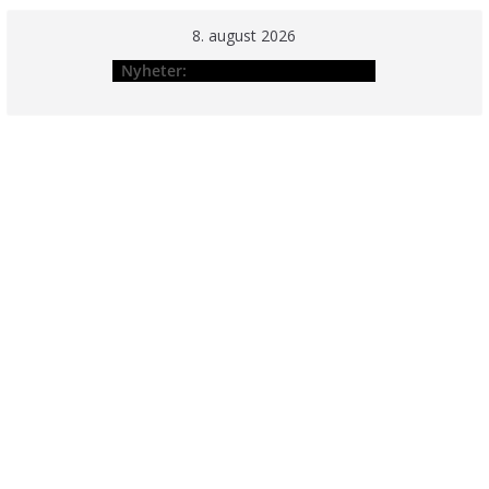
Hopp
8. august 2026
til
Nyheter:
innholdet