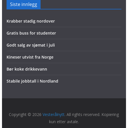
Siste innlegg
Krabber stadig nordover
Gratis buss for studenter
Godt salg av sjømat i juli
Kineser utvist fra Norge
Bør koke drikkevann
Stabile jobbtall i Nordland
Copyright © 2026
Vesterålnytt
. All rights reserved. Kopiering
kun etter avtale.