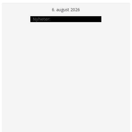
Hopp
6. august 2026
til
Nyheter:
innholdet