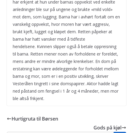
har erkjent at hun under barnas oppvekst ved enkelte
anledninger ble sur på ungene og brukte «mild vold»
mot dem, som lugging. Barna har i avhørt fortalt om en
vanskelig oppvekst, hvor moren har vært aggresiv,
brukt kjeft, lugget og kløpet dem. Retten påpeker at
barna har hatt vansker med å tidfeste
hendelsene. Kvinnen slipper også å betale oppreisning
til barna. Retten mener noen av forholdene er foreldet,
mens andre er mindre alvorlige krenkelser. En dom på
erstatning kan være ødeleggende for forholdet mellom
barna og mor, som er i en positiv utvikling, skriver
Vesterålen tingrett i sine domspapirer. Aktor hadde lagt
ned påstand om fengsel i 1 år og 4 måneder, men mor
ble altså frikjent.
Hurtigruta til Børsen
Gods på kjøl