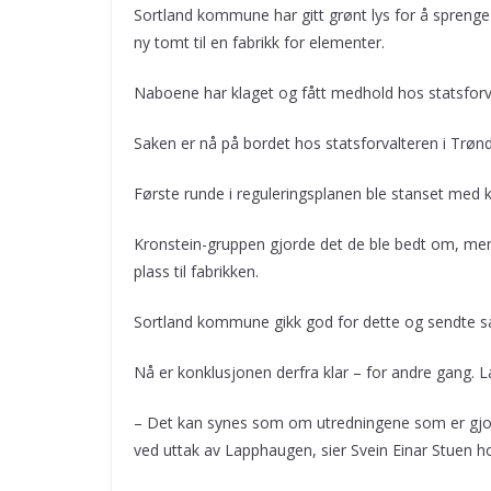
Sortland kommune har gitt grønt lys for å spreng
ny tomt til en fabrikk for elementer.
Naboene har klaget og fått medhold hos statsforv
Saken er nå på bordet hos statsforvalteren i Trønd
Første runde i reguleringsplanen ble stanset med k
Kronstein-gruppen gjorde det de ble bedt om, me
plass til fabrikken.
Sortland kommune gikk god for dette og sendte sake
Nå er konklusjonen derfra klar – for andre gang. L
– Det kan synes som om utredningene som er gjort 
ved uttak av Lapphaugen, sier Svein Einar Stuen ho