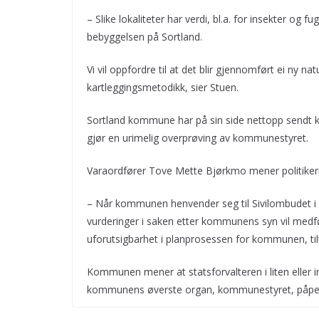
– Slike lokaliteter har verdi, bl.a. for insekter og f
bebyggelsen på Sortland.
Vi vil oppfordre til at det blir gjennomført ei n
kartleggingsmetodikk, sier Stuen.
Sortland kommune har på sin side nettopp sendt kl
gjør en urimelig overprøving av kommunestyret.
Varaordfører Tove Mette Bjørkmo mener politiker
– Når kommunen henvender seg til Sivilombudet i 
vurderinger i saken etter kommunens syn vil medfø
uforutsigbarhet i planprosessen for kommunen, til
Kommunen mener at statsforvalteren i liten eller i
kommunens øverste organ, kommunestyret, påpeker 