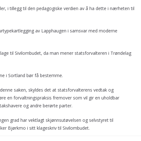
ugler, i tillegg til den pedagogiske verdien av å ha dette i nærheten til
y naturtypekartlegging av Lapphaugen i samsvar med moderne
age til Sivilombudet, da man mener statsforvalteren i Trøndelag
ne i Sortland bør få bestemme.
denne saken, skyldes det at statsforvalterens vedtak og
re en forvaltningspraksis fremover som vil gir en uholdbar
takshavere og andre berørte parter.
ngen grad har vektlagt skjønnsutøvelsen og selvstyret til
Bjørkmo i sitt klageskriv til Sivilombudet.