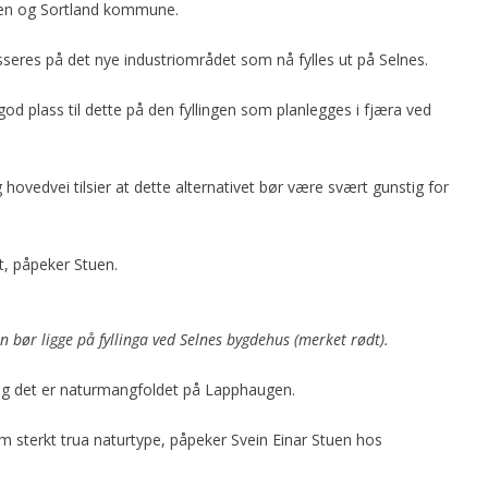
pen og Sortland kommune.
seres på det nye industriområdet som nå fylles ut på Selnes.
od plass til dette på den fyllingen som planlegges i fjæra ved
 hovedvei tilsier at dette alternativet bør være svært gunstig for
t, påpeker Stuen.
bør ligge på fyllinga ved Selnes bygdehus (merket rødt).
 og det er naturmangfoldet på Lapphaugen.
som sterkt trua naturtype, påpeker Svein Einar Stuen hos