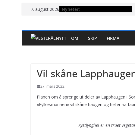
Hopp
Nyheter:
7. august 2026
til
innholdet
OM
SKIP
FIRMA
Vil skåne Lapphauge
27. mars 2022
Planen om å sprenge ut deler av Lapphaugen i Sor
«Fylkesmannen» vil skåne haugen og heller ha fabr
Kystlynghei er en truet vegeta