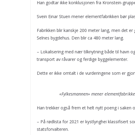
Han godtar ikke konklusjonen fra Kronstein-grup
Svein Einar Stuen mener elementfabrikken bør plas
Fabrikken blir kanskje 200 meter lang, men det er g
Selnes bygdehus. Den blir ca 480 meter lang.
– Lokalisering med nær tilknytning både til havn og
transport av råvarer og ferdige byggelementer.
Dette er ikke omtalt i de vurderingene som er gjor
«Fylkesmannen» mener elementfabrikken 
Han trekker også frem et helt nytt poeng i saken
– På rødlista for 2021 er kystlynghei klassifisert 
statsforvalteren.