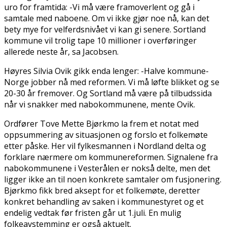
uro for framtida: -Vi må være framoverlent og gå i
samtale med naboene. Om vi ikke gjør noe nå, kan det
bety mye for velferdsnivået vi kan gi senere. Sortland
kommune vil trolig tape 10 millioner i overføringer
allerede neste år, sa Jacobsen.
Høyres Silvia Ovik gikk enda lenger: -Halve kommune-
Norge jobber nå med reformen. Vi må løfte blikket og se
20-30 år fremover. Og Sortland må være på tilbudssida
når vi snakker med nabokommunene, mente Ovik.
Ordfører Tove Mette Bjørkmo la frem et notat med
oppsummering av situasjonen og forslo et folkemøte
etter påske. Her vil fylkesmannen i Nordland delta og
forklare nærmere om kommunereformen. Signalene fra
nabokommunene i Vesterålen er nokså delte, men det
ligger ikke an til noen konkrete samtaler om fusjonering.
Bjørkmo fikk bred aksept for et folkemøte, deretter
konkret behandling av saken i kommunestyret og et
endelig vedtak før fristen går ut 1.juli. En mulig
folkeavstemming er også aktuelt.