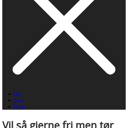
Om
Skip
Firma
Vil så gjerne fri men tør