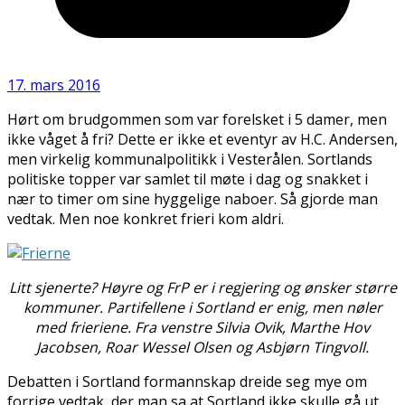
17. mars 2016
Hørt om brudgommen som var forelsket i 5 damer, men
ikke våget å fri? Dette er ikke et eventyr av H.C. Andersen,
men virkelig kommunalpolitikk i Vesterålen. Sortlands
politiske topper var samlet til møte i dag og snakket i
nær to timer om sine hyggelige naboer. Så gjorde man
vedtak. Men noe konkret frieri kom aldri.
Litt sjenerte? Høyre og FrP er i regjering og ønsker større
kommuner. Partifellene i Sortland er enig, men nøler
med frieriene. Fra venstre Silvia Ovik, Marthe Hov
Jacobsen, Roar Wessel Olsen og Asbjørn Tingvoll.
Debatten i Sortland formannskap dreide seg mye om
forrige vedtak, der man sa at Sortland ikke skulle gå ut