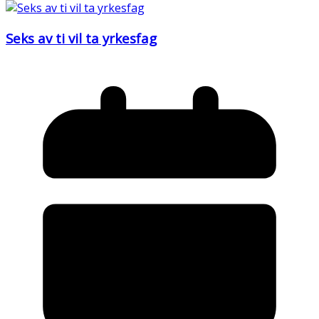
Seks av ti vil ta yrkesfag