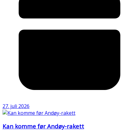
27. juli 2026
Kan komme før Andøy-rakett