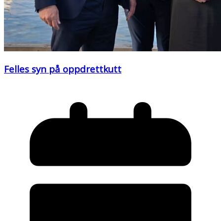
Felles syn på oppdrettkutt