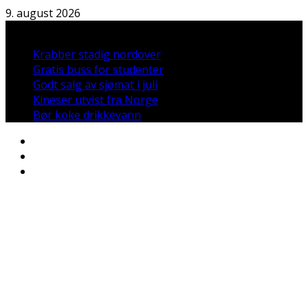
Hopp
9. august 2026
til
Nyheter:
innholdet
Krabber stadig nordover
Gratis buss for studenter
Godt salg av sjømat i juli
Kineser utvist fra Norge
Bør koke drikkevann