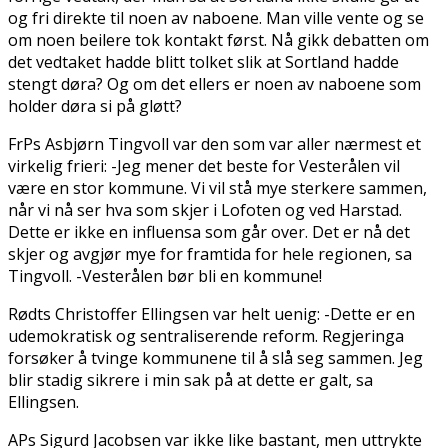
og fri direkte til noen av naboene. Man ville vente og se
om noen beilere tok kontakt først. Nå gikk debatten om
det vedtaket hadde blitt tolket slik at Sortland hadde
stengt døra? Og om det ellers er noen av naboene som
holder døra si på gløtt?
FrPs Asbjørn Tingvoll var den som var aller nærmest et
virkelig frieri: -Jeg mener det beste for Vesterålen vil
være en stor kommune. Vi vil stå mye sterkere sammen,
når vi nå ser hva som skjer i Lofoten og ved Harstad.
Dette er ikke en influensa som går over. Det er nå det
skjer og avgjør mye for framtida for hele regionen, sa
Tingvoll. -Vesterålen bør bli en kommune!
Rødts Christoffer Ellingsen var helt uenig: -Dette er en
udemokratisk og sentraliserende reform. Regjeringa
forsøker å tvinge kommunene til å slå seg sammen. Jeg
blir stadig sikrere i min sak på at dette er galt, sa
Ellingsen.
APs Sigurd Jacobsen var ikke like bastant, men uttrykte