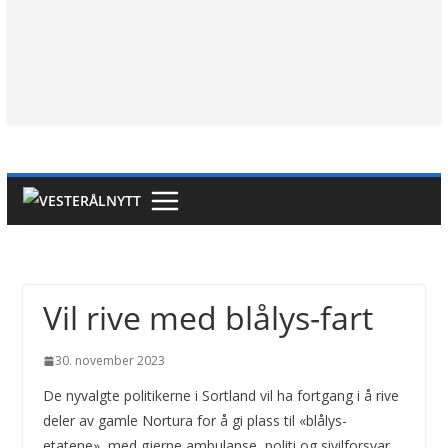
Vil rive med blålys-fart
30. november 2023
De nyvalgte politikerne i Sortland vil ha fortgang i å rive
deler av gamle Nortura for å gi plass til «blålys-
etatene», med gjerne ambulanse, politi og sivilforsvar