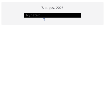
Hopp
7. august 2026
til
Nyheter:
innholdet