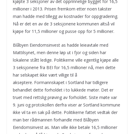
kjøpte 3 seksjoner av det opprinnelige bygget for 16,5
millioner i 2013. Prisen fremkom etter noen takster
man hadde med tillegg av kostnader for oppgradering.
Nå er det en av de 3 seksjonene kommunen altså vil
kjøpe for 11,5 millioner og pusse opp for 5 millioner.
Blåbyen Eiendomsinvest as hadde leieavtale med
Mattilsynet, men denne løp ut i fjor og siden har
lokalene stått ledige. Politikerne ville egentlig kjøpe alle
3 seksjonene fra BEI for 16,5 millioner nå, men dette
har selskapet ikke vært villige til å
akseptere. Formannskapet i Sortland har tidligere
behandlet dette forholdet i to lukkede møter. Det er
truet med rettslig prøving av forholdet. Siste møte var
9. juni og protokollen derfra viser ar Sortland kommune
ikke vil ta en sak på dette. Politikerne fattet vedtak der
man ber rådmannen forhandle med Blåbyen
Eiendomsinvest as. Man ville ikke betale 16,5 millioner