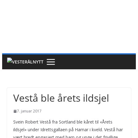
Vestå ble årets ildsjel
7. januar 2017
Svein Robert Vestå fra Sortland ble kåret til «Årets
ildsjel» under Idrettsgallaen på Hamar i kveld. Vestå har
vært bredt engasjert med barn og unge i det frivillige