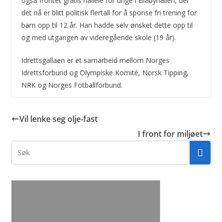
også frontet gratis halleie for unge i Blåbyhallen, der
det nå er blitt politisk flertall for å sponse fri trening for
barn opp til 12 år. Han hadde selv ønsket dette opp til
og med utgangen av videregående skole (19 år).
Idrettsgallaen er et samarbeid mellom Norges
Idrettsforbund og Olympiske Komité, Norsk Tipping,
NRK og Norges Fotballforbund.
Vil lenke seg olje-fast
I front for miljøet