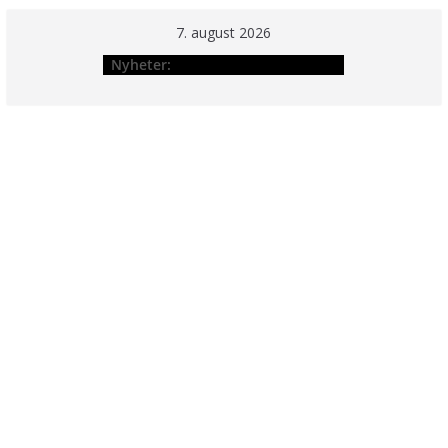
Hopp
7. august 2026
til
Nyheter:
innholdet