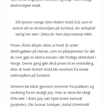
idrettsmiljøet lokalt.
Slik kjenner mange Svein Robert Vestå (53), som en
sentral del av idrettsmiljøet på Sortland, der volleyball
særlig har vært i fokus for ham (skjermdump NRK).
Prisen «Årets ildsjel» deles ut hvert år under
Idrettsgallaen på Hamar, som en påskjønnelse for alle
de som gjør en ekstra innsats i det frivillige idrettslivet i
Norge. Denne gang gikk altså prisen til en vesteråling,
etter at Svein Robert Vestå ble nominert fra lokale
støttespillere på Sortland.
Vinneren ble kåret gjennom stemmer fra publikum og
vurdering fra en utvalgt jury. Hver av disse ble tillagt
50% vekt. I årets jury satt Kjetil André Aamodt
(juryleder), Ole Gunnar Solskjær, Astrid Uhrenholdt