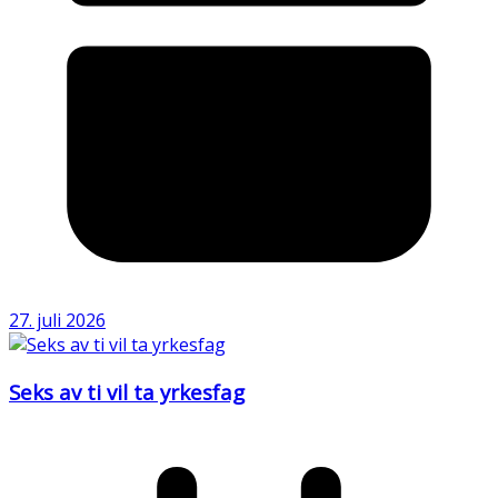
27. juli 2026
Seks av ti vil ta yrkesfag