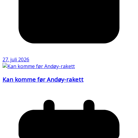
27. juli 2026
Kan komme før Andøy-rakett