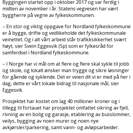
Byggingen startet opp i oktober 2017 og var ferdig i
midten av november i år. Statens vegvesen har vært
byggherre på vegne av fylkeskommunen.
– En stor og viktig oppgave for Nordland fylkeskommune
er å bygge, drifte og vedlikeholde det fylkeskommunale
veinettet. Og i alt vårt arbeid står trafikksikkerhet svært
høyt, sier Svein Eggesvik (Sp) som er fylkesråd for
samferdsel i Nordland fylkeskommune.
– I Norge har vi mål om at flere og flere skal sykle til jobb
og skole, og lokalt ønsker man trygge og sikre løsninger
for gående og syklende. Det er veien dit vi er med på her i
dag, dette er vårt lokale bidrag til nasjonale mål, sier
Eggesvik.
Prosjektet har kostet om lag 40 millioner kroner og i
tillegg til fortauet har prosjektet omfattet sikring av fjell,
rivning av en bolig og garasje, etablering av busslommer,
veilys, bygging av noen murer og noen nye
avkjørsler/parkering, samt vann- og avløpsarbeider.