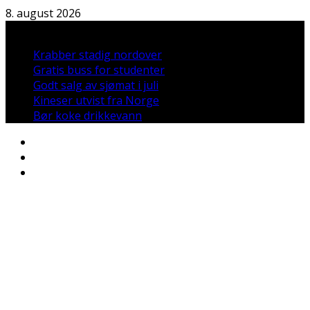
Hopp
8. august 2026
til
Nyheter:
innholdet
Krabber stadig nordover
Gratis buss for studenter
Godt salg av sjømat i juli
Kineser utvist fra Norge
Bør koke drikkevann