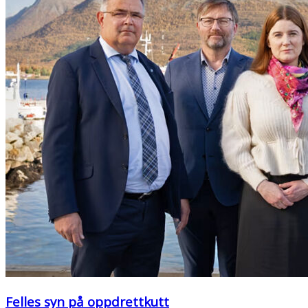
Felles syn på oppdrettkutt