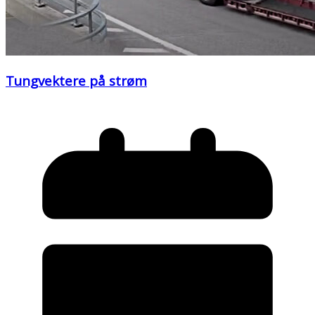
Tungvektere på strøm