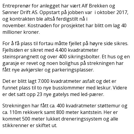
Entreprenør for anlegget har vært Alf Brekken og
Sønner Drift AS. Oppstart på jobben var i oktober 2017,
og kontrakten ble altså ferdigstilt nå i
november. Kostnaden for prosjektet har blitt om lag 40
millioner kroner.
For å få plass til fortau måtte fjellet på høyre side sikres.
Fjellsiden er sikret med 4.400 kvadratmeter
steinsprangnett og over 400 sikringsbolter. Et hus og en
garasje er revet og noen bolighus på strekningen har
fått nye avkjørsler og parkeringsplasser.
Det er blitt lagt 7.000 kvadratmeter asfalt og det er
funnet plass til to nye busslommmer med leskur. Videre
er det satt opp 23 nye gatelys med led-pærer.
Strekningen har fått ca. 400 kvadratmeter støttemur og
ca. 110m rekkverk samt 800 meter kantstein. Her er
kommet 500 meter lukket dreneringssystem og alle
stikkrenner er skiftet ut.