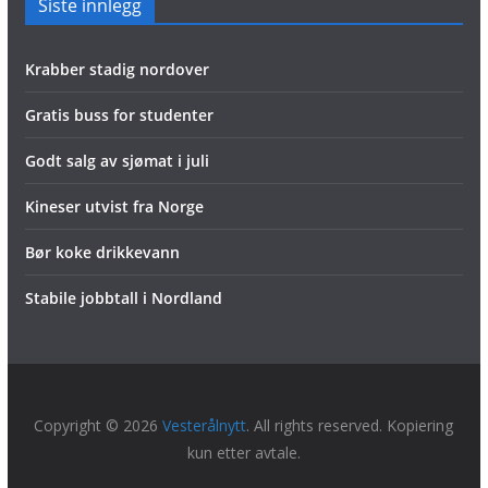
Siste innlegg
Krabber stadig nordover
Gratis buss for studenter
Godt salg av sjømat i juli
Kineser utvist fra Norge
Bør koke drikkevann
Stabile jobbtall i Nordland
Copyright © 2026
Vesterålnytt
. All rights reserved. Kopiering
kun etter avtale.