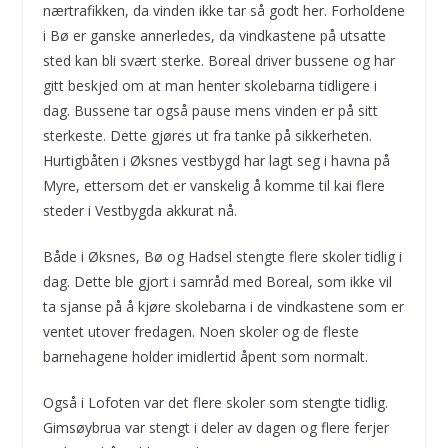
nærtrafikken, da vinden ikke tar så godt her. Forholdene
i Bø er ganske annerledes, da vindkastene på utsatte
sted kan bli svært sterke. Boreal driver bussene og har
gitt beskjed om at man henter skolebarna tidligere i
dag. Bussene tar også pause mens vinden er på sitt
sterkeste. Dette gjøres ut fra tanke på sikkerheten.
Hurtigbåten i Øksnes vestbygd har lagt seg i havna på
Myre, ettersom det er vanskelig å komme til kai flere
steder i Vestbygda akkurat nå.
Både i Øksnes, Bø og Hadsel stengte flere skoler tidlig i
dag. Dette ble gjort i samråd med Boreal, som ikke vil
ta sjanse på å kjøre skolebarna i de vindkastene som er
ventet utover fredagen. Noen skoler og de fleste
barnehagene holder imidlertid åpent som normalt.
Også i Lofoten var det flere skoler som stengte tidlig.
Gimsøybrua var stengt i deler av dagen og flere ferjer