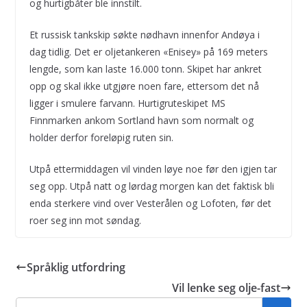
og hurtigbåter ble innstilt.
Et russisk tankskip søkte nødhavn innenfor Andøya i
dag tidlig. Det er oljetankeren «Enisey» på 169 meters
lengde, som kan laste 16.000 tonn. Skipet har ankret
opp og skal ikke utgjøre noen fare, ettersom det nå
ligger i smulere farvann. Hurtigruteskipet MS
Finnmarken ankom Sortland havn som normalt og
holder derfor foreløpig ruten sin.
Utpå ettermiddagen vil vinden løye noe før den igjen tar
seg opp. Utpå natt og lørdag morgen kan det faktisk bli
enda sterkere vind over Vesterålen og Lofoten, før det
roer seg inn mot søndag.
Språklig utfordring
Vil lenke seg olje-fast