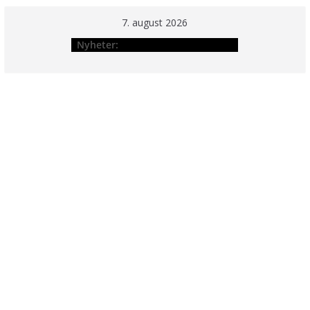
Hopp
7. august 2026
til
Nyheter:
innholdet