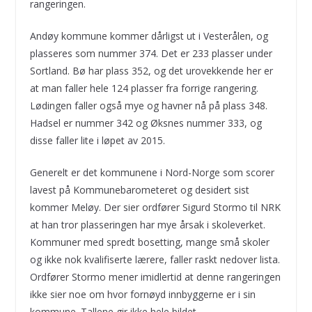
rangeringen.
Andøy kommune kommer dårligst ut i Vesterålen, og
plasseres som nummer 374. Det er 233 plasser under
Sortland. Bø har plass 352, og det urovekkende her er
at man faller hele 124 plasser fra forrige rangering.
Lødingen faller også mye og havner nå på plass 348.
Hadsel er nummer 342 og Øksnes nummer 333, og
disse faller lite i løpet av 2015.
Generelt er det kommunene i Nord-Norge som scorer
lavest på Kommunebarometeret og desidert sist
kommer Meløy. Der sier ordfører Sigurd Stormo til NRK
at han tror plasseringen har mye årsak i skoleverket.
Kommuner med spredt bosetting, mange små skoler
og ikke nok kvalifiserte lærere, faller raskt nedover lista.
Ordfører Stormo mener imidlertid at denne rangeringen
ikke sier noe om hvor fornøyd innbyggerne er i sin
kommune. Tallene gir ikke hele bildet.