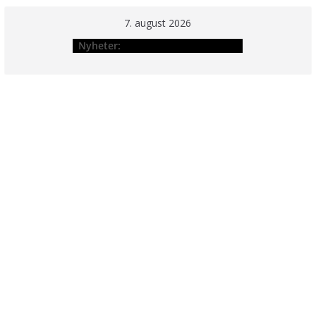
Hopp
7. august 2026
til
Nyheter:
innholdet