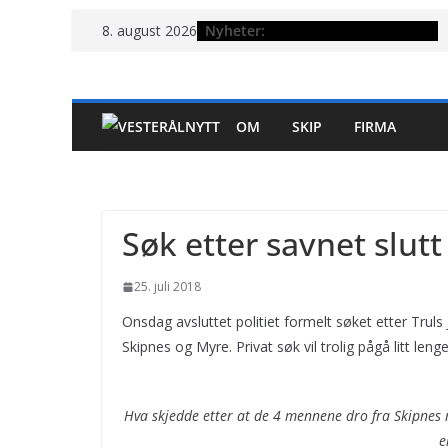
Hopp
Nyheter:
8. august 2026
til
innholdet
OM
SKIP
FIRMA
Søk etter savnet slutt
25. juli 2018
Onsdag avsluttet politiet formelt søket etter Trul
Skipnes og Myre. Privat søk vil trolig pågå litt lenge
Hva skjedde etter at de 4 mennene dro fra Skipnes n
e