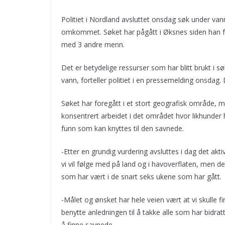
Politiet i Nordland avsluttet onsdag søk under van
omkommet. Søket har pågått i Øksnes siden han fo
med 3 andre menn.
Det er betydelige ressurser som har blitt brukt i s
vann, forteller politiet i en pressemelding onsdag. 
Søket har foregått i et stort geografisk område,
konsentrert arbeidet i det området hvor likhunder h
funn som kan knyttes til den savnede.
-Etter en grundig vurdering avsluttes i dag det akt
vi vil følge med på land og i havoverflaten, men de
som har vært i de snart seks ukene som har gått.
-Målet og ønsket har hele veien vært at vi skulle fin
benytte anledningen til å takke alle som har bidratt
å finne savnede.