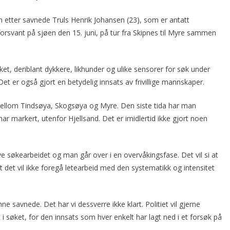
n etter savnede Truls Henrik Johansen (23), som er antatt
rsvant på sjøen den 15. juni, på tur fra Skipnes til Myre sammen
øket, deriblant dykkere, likhunder og ulike sensorer for søk under
Det er også gjort en betydelig innsats av frivillige mannskaper.
 mellom Tindsøya, Skogsøya og Myre. Den siste tida har man
ar markert, utenfor Hjellsand. Det er imidlertid ikke gjort noen
ive søkearbeidet og man går over i en overvåkingsfase. Det vil si at
t det vil ikke foregå letearbeid med den systematikk og intensitet
ne savnede. Det har vi dessverre ikke klart. Politiet vil gjerne
 i søket, for den innsats som hver enkelt har lagt ned i et forsøk på