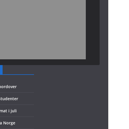
nordover
 studenter
at i juli
ra Norge