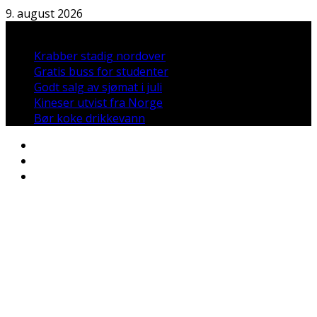
Hopp
9. august 2026
til
Nyheter:
innholdet
Krabber stadig nordover
Gratis buss for studenter
Godt salg av sjømat i juli
Kineser utvist fra Norge
Bør koke drikkevann