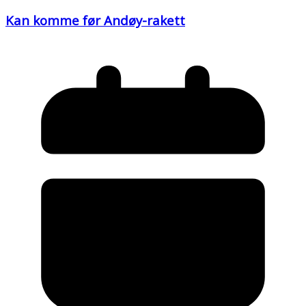
Kan komme før Andøy-rakett