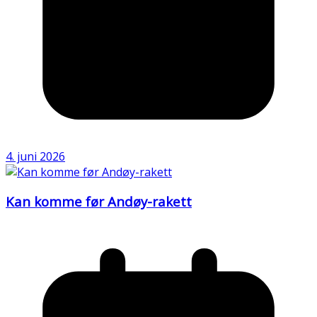
4. juni 2026
Kan komme før Andøy-rakett