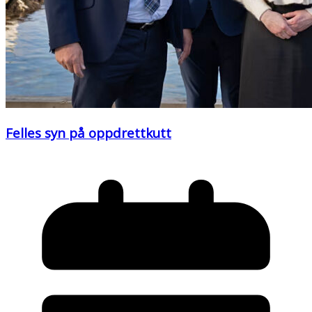
Felles syn på oppdrettkutt