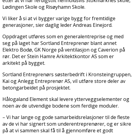
etter at vi har ferdigstilt henholdsvis Stokmarknes skole,
Lødingen Skole og Risøyhamn Skole.
Vi liker å si at vi bygger varige bygg for fremtidige
generasjoner, sier daglig leder Andreas Einejord.
Oppdraget utføres som en generalentreprise og med
seg på laget har Sortland Entreprenør blant annet
Elektro Bodø, GK Norge på ventilasjon og Caverion på
rør. Det er Stein Hamre Arkitektkontor AS som er
arkitekt på bygget.
Sortland Entreprenørs søsterbedrift i Kronsteingruppen,
Kai og Anlegg Entreprenør AS, vil utføre store deler av
betongarbeidet på prosjektet.
Hålogaland Element skal levere ytterveggselementer og
noen av de utvendige bodene som ferdige moduler.
– Vi har lange og gode samarbeidsrelasjoner til de fleste
av de vi har signert som underentreprenører, og er sikre
på at vi sammen skal få til å gjennomføre et godt