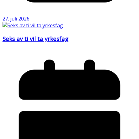
27. juli 2026
Seks av ti vil ta yrkesfag