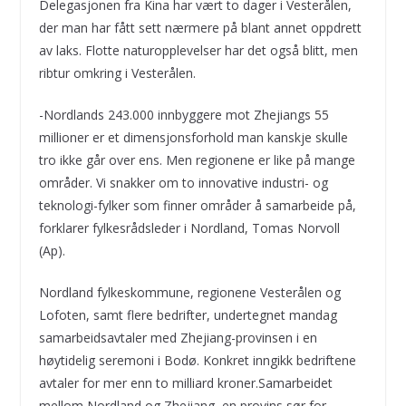
Delegasjonen fra Kina har vært to dager i Vesterålen,
der man har fått sett nærmere på blant annet oppdrett
av laks. Flotte naturopplevelser har det også blitt, men
ribtur omkring i Vesterålen.
-Nordlands 243.000 innbyggere mot Zhejiangs 55
millioner er et dimensjonsforhold man kanskje skulle
tro ikke går over ens. Men regionene er like på mange
områder. Vi snakker om to innovative industri- og
teknologi-fylker som finner områder å samarbeide på,
forklarer fylkesrådsleder i Nordland, Tomas Norvoll
(Ap).
Nordland fylkeskommune, regionene Vesterålen og
Lofoten, samt flere bedrifter, undertegnet mandag
samarbeidsavtaler med Zhejiang-provinsen i en
høytidelig seremoni i Bodø. Konkret inngikk bedriftene
avtaler for mer enn to milliard kroner.Samarbeidet
mellom Nordland og Zhejiang, en provins sør for