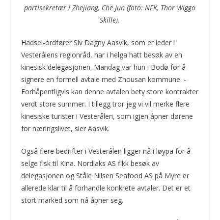
partisekretær i Zhejiang, Che Jun (foto: NFK, Thor Wiggo
Skille).
Hadsel-ordfører Siv Dagny Aasvik, som er leder i
Vesterålens regionråd, har i helga hatt besøk av en
kinesisk delegasjonen. Mandag var hun i Bodø for å
signere en formell avtale med Zhousan kommune. -
Forhåpentligvis kan denne avtalen bety store kontrakter
verdt store summer. I tillegg tror jeg vi vil merke flere
kinesiske turister i Vesterålen, som igjen åpner dørene
for næringslivet, sier Aasvik.
Også flere bedrifter i Vesterålen ligger nå i løypa for å
selge fisk til Kina. Nordlaks AS fikk besøk av
delegasjonen og Ståle Nilsen Seafood AS på Myre er
allerede klar til å forhandle konkrete avtaler. Det er et
stort marked som nå åpner seg.