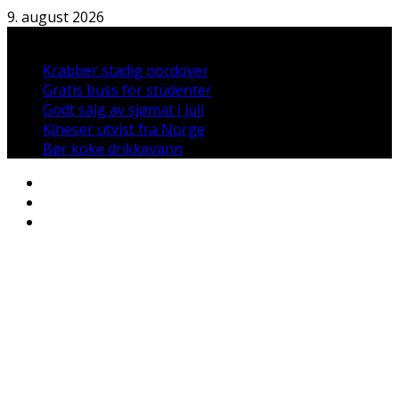
Hopp
9. august 2026
til
Nyheter:
innholdet
Krabber stadig nordover
Gratis buss for studenter
Godt salg av sjømat i juli
Kineser utvist fra Norge
Bør koke drikkevann