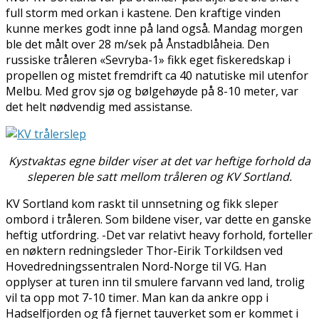
full storm med orkan i kastene. Den kraftige vinden
kunne merkes godt inne på land også. Mandag morgen
ble det målt over 28 m/sek på Ånstadblåheia. Den
russiske tråleren «Sevryba-1» fikk eget fiskeredskap i
propellen og mistet fremdrift ca 40 natutiske mil utenfor
Melbu. Med grov sjø og bølgehøyde på 8-10 meter, var
det helt nødvendig med assistanse.
Kystvaktas egne bilder viser at det var heftige forhold da
sleperen ble satt mellom tråleren og KV Sortland.
KV Sortland kom raskt til unnsetning og fikk sleper
ombord i tråleren. Som bildene viser, var dette en ganske
heftig utfordring. -Det var relativt heavy forhold, forteller
en nøktern redningsleder Thor-Eirik Torkildsen ved
Hovedredningssentralen Nord-Norge til VG. Han
opplyser at turen inn til smulere farvann ved land, trolig
vil ta opp mot 7-10 timer. Man kan da ankre opp i
Hadselfjorden og få fjernet tauverket som er kommet i