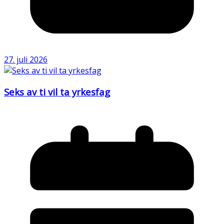
27. juli 2026
Seks av ti vil ta yrkesfag