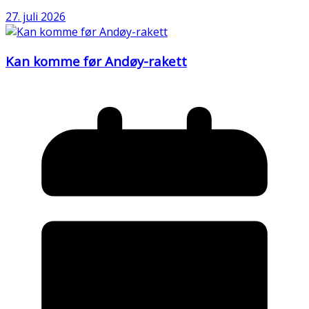
27. juli 2026
Kan komme før Andøy-rakett