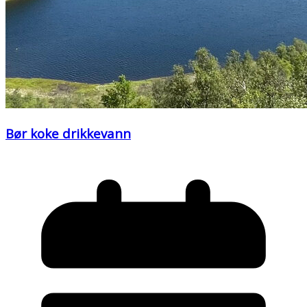
Bør koke drikkevann