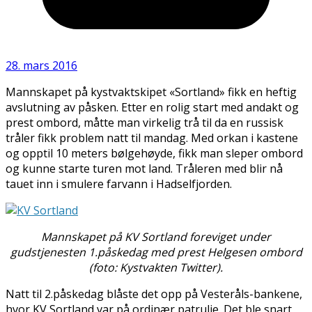
28. mars 2016
Mannskapet på kystvaktskipet «Sortland» fikk en heftig
avslutning av påsken. Etter en rolig start med andakt og
prest ombord, måtte man virkelig trå til da en russisk
tråler fikk problem natt til mandag. Med orkan i kastene
og opptil 10 meters bølgehøyde, fikk man sleper ombord
og kunne starte turen mot land. Tråleren med blir nå
tauet inn i smulere farvann i Hadselfjorden.
Mannskapet på KV Sortland foreviget under
gudstjenesten 1.påskedag med prest Helgesen ombord
(foto: Kystvakten Twitter).
Natt til 2.påskedag blåste det opp på Vesteråls-bankene,
hvor KV Sortland var på ordinær patrulje. Det ble snart