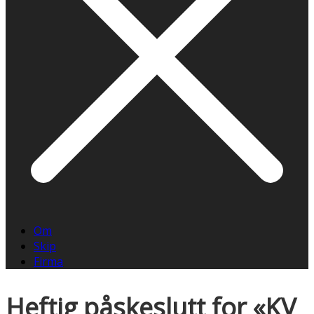
Om
Skip
Firma
Heftig påskeslutt for «KV