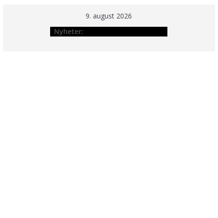
Hopp
9. august 2026
til
Nyheter:
innholdet