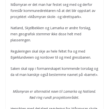
Måsmyran er det man har festet seg med og derfor
foreslår kommunedirektøren nå at det blir oppstart av
prosjektet «Måsmyran skole- og idrettspark».
Natland, Skjellbekken og Lamarka er andre forslag,
men geografisk stemmer ikke disse helt med
plasseringen.
Reguleringen skal skje av hele feltet fra og med
Bjørklundveien og nordover til og med gressbanen.
Saken skal opp i formannskapet kommende torsdag og
da vil man kanskje også bestemme navnet på «barnet».
Måsmyran er alternativt navn til Lamarka og Natland.
Rød ring rundt prosjektområdet.
Hensikten med detaljert regulering for Måsmyran skole-