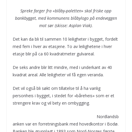
Spreke farger fra «blåby-paletten» skal friske opp
bankbygget, med kommunens blåbylogo på endeveggen
mot sør (skisse: Asplan Viak).
Det kan da bli til sammen 10 leiligheter i bygget, fordelt
med fem i hver av etasjene. To av leilighetene i hver
etasje blir på ca 60 kvadratmeter gulvareal.
De seks andre blir litt mindre, med i underkant av 40
kvadrat areal. Alle leiligheter vil få egen veranda.
Det vil også bli søkt om tillatelse til å ha vanlig
personheis i bygget, i stedet for «båreheis» som er et
strengere krav og vil bety en ombygging.
Nordlandsb
anken var en forretningsbank med hovedkontor i Bodø.
Banken ble grunnlagt i 1893 som Nord-Norges første