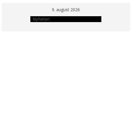
Hopp
9. august 2026
til
Nyheter:
innholdet