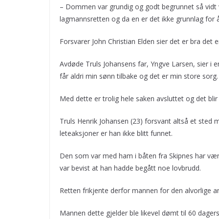
– Dommen var grundig og godt begrunnet så vidt vi ka
lagmannsretten og da en er det ikke grunnlag for å 
Forsvarer John Christian Elden sier det er bra det 
Avdøde Truls Johansens far, Yngve Larsen, sier i 
får aldri min sønn tilbake og det er min store sorg.
Med dette er trolig hele saken avsluttet og det blir i
Truls Henrik Johansen (23) forsvant altså et sted 
leteaksjoner er han ikke blitt funnet.
Den som var med ham i båten fra Skipnes har vært til
var bevist at han hadde begått noe lovbrudd.
Retten frikjente derfor mannen for den alvorlige an
Mannen dette gjelder ble likevel dømt til 60 dager