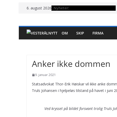
Hopp
Nyheter:
6. august 2026
til
innholdet
OM
SKIP
FIRMA
Anker ikke dommen
9. januar 2021
Statsadvokat Thor-Erik Høiskar vil ikke anke dommen
Truls Johansen i hjelpeløs tilstand på havet i juni 2
Ved krysset på bildet forsvant trolig Truls J