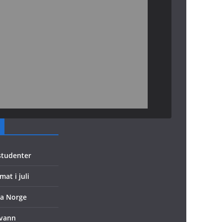
 studenter
mat i juli
ra Norge
evann