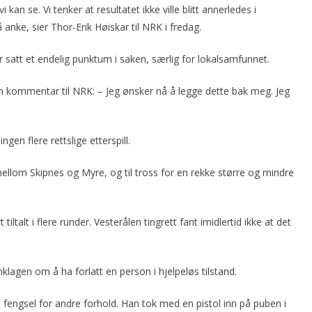
n se. Vi tenker at resultatet ikke ville blitt annerledes i
anke, sier Thor-Erik Høiskar til NRK i fredag.
er satt et endelig punktum i saken, særlig for lokalsamfunnet.
en kommentar til NRK: – Jeg ønsker nå å legge dette bak meg. Jeg
ngen flere rettslige etterspill.
mellom Skipnes og Myre, og til tross for en rekke større og mindre
talt i flere runder. Vesterålen tingrett fant imidlertid ikke at det
klagen om å ha forlatt en person i hjelpeløs tilstand.
s fengsel for andre forhold. Han tok med en pistol inn på puben i