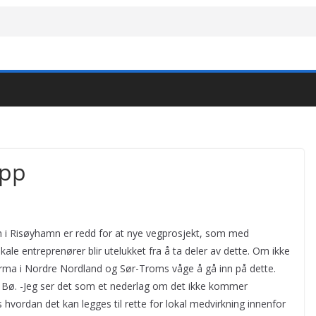
opp
 i Risøyhamn er redd for at nye vegprosjekt, som med
lokale entreprenører blir utelukket fra å ta deler av dette. Om ikke
firma i Nordre Nordland og Sør-Troms våge å gå inn på dette.
i Bø. -Jeg ser det som et nederlag om det ikke kommer
 hvordan det kan legges til rette for lokal medvirkning innenfor