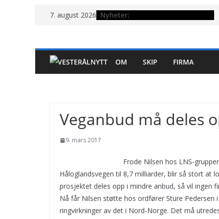
Hopp
Nyheter:
7. august 2026
til
innholdet
OM
SKIP
FIRMA
Veganbud må deles 
9. mars 2017
Frode Nilsen hos LNS-gruppen
Håloglandsvegen til 8,7 milliarder, blir så stort at 
prosjektet deles opp i mindre anbud, så vil ingen 
Nå får Nilsen støtte hos ordfører Sture Pedersen 
ringvirkninger av det i Nord-Norge. Det må utredes