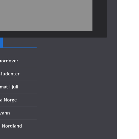
 nordover
 studenter
mat i juli
ra Norge
evann
 i Nordland