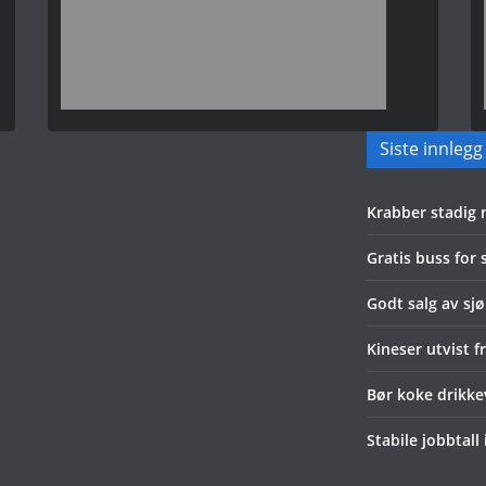
Siste innlegg
Krabber stadig
Gratis buss for
Godt salg av sjø
Kineser utvist f
Bør koke drikk
Stabile jobbtall