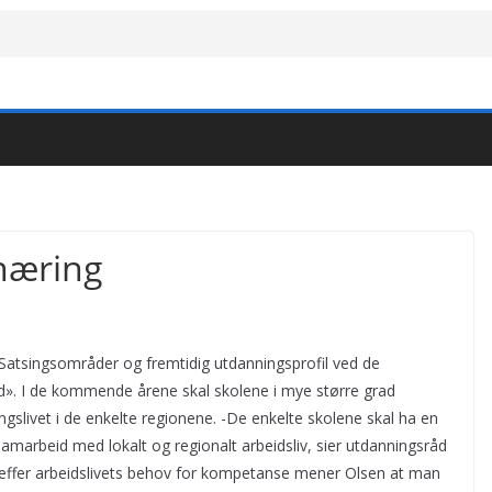
næring
«Satsingsområder og fremtidig utdanningsprofil ved de
d». I de kommende årene skal skolene i mye større grad
gslivet i de enkelte regionene. -De enkelte skolene skal ha en
 samarbeid med lokalt og regionalt arbeidsliv, sier utdanningsråd
treffer arbeidslivets behov for kompetanse mener Olsen at man