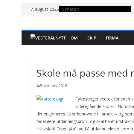
Hopp
Nyheter:
7. august 2026
til
innholdet
OM
SKIP
FIRMA
Skole må passe med 
5. oktober 2016
Fylkestinget vedtok forleden 
videregående skoler i Nordlan
dimensjoneres etter behovene til arbeids- og nærin
tydeligere utdanningsprofil, og skal ha et utstrakt
Hild-Marit Olsen (Ap). Ved å utdanne elever som 