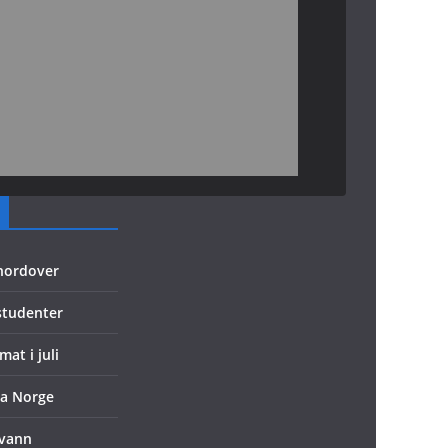
 nordover
 studenter
mat i juli
ra Norge
evann