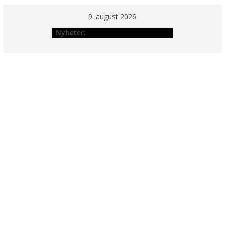
Hopp
9. august 2026
til
Nyheter:
innholdet