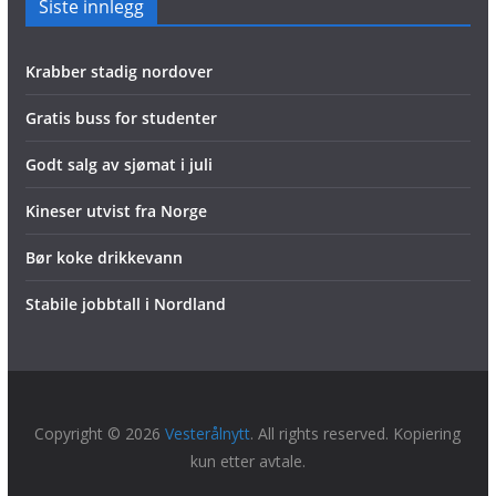
Siste innlegg
Krabber stadig nordover
Gratis buss for studenter
Godt salg av sjømat i juli
Kineser utvist fra Norge
Bør koke drikkevann
Stabile jobbtall i Nordland
Copyright © 2026
Vesterålnytt
. All rights reserved. Kopiering
kun etter avtale.