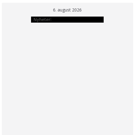
Hopp
6. august 2026
til
Nyheter:
innholdet