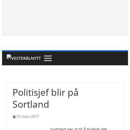
Politisjef blir på
Sortland
10. mars 2017
Sortland ser ut til å trukket det