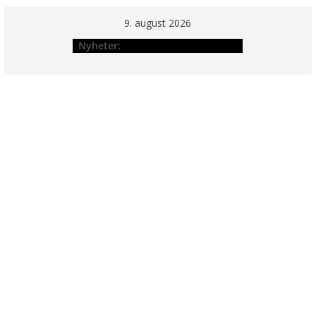
Hopp
9. august 2026
til
Nyheter:
innholdet