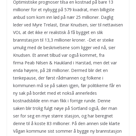
Optimistiske prognoser tilsa en kostnad på bare 13
millioner for et nybygg på 579 kvadrat, men billigste
anbud som kom inn lød på nær 25 millioner. Daglig
leder ved Myre Trelast, Einar Knudsen, sier til nettavisen
VOL at det ikke er realistisk å få bygget en slik
brannstasjon til 13,3 millioner kroner. -Det er steike
umulig med de beskrivelsene som ligger ved nå, sier
Knudsen. Et annet tilbud var også kommet, fra
firma Peab Nilsen & Haukland i Harstad, men det var
enda høyere, på 28 millioner. Dermed blir det en
tenkepause, der først rådmannen og folkene i
kommunen må se på saken igjen, før politikerne får en
ny sak på bordet med et nokså annerledes
kostnadsbilde enn man fikk i forrige runde. Denne
saken blir trolig fulgt nøye på Sortland også, der man
ser for seg en mye større stasjon, og har beregnet
denne til å koste 83 millioner. På den annen side klarte
Vågan kommune sist sommer å bygge ny brannstasjon