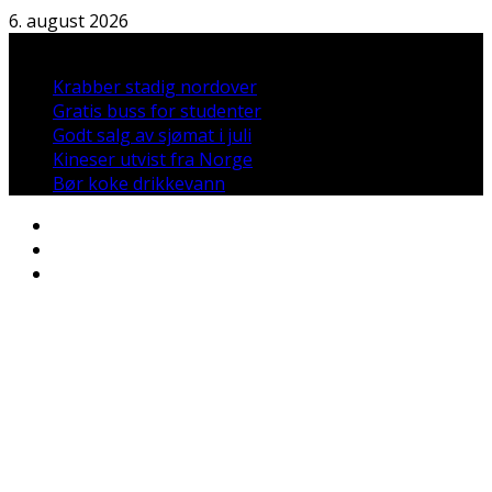
Hopp
6. august 2026
til
Nyheter:
innholdet
Krabber stadig nordover
Gratis buss for studenter
Godt salg av sjømat i juli
Kineser utvist fra Norge
Bør koke drikkevann