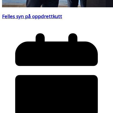
Felles syn på oppdrettkutt