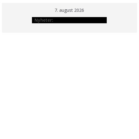
Hopp
7. august 2026
til
Nyheter:
innholdet