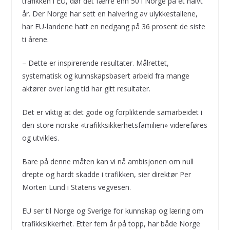
trafikken i EU, dør det færre enn 50 i Norge på et halvt
år. Der Norge har sett en halvering av ulykkestallene,
har EU-landene hatt en nedgang på 36 prosent de siste
ti årene.
– Dette er inspirerende resultater. Målrettet,
systematisk og kunnskapsbasert arbeid fra mange
aktører over lang tid har gitt resultater.
Det er viktig at det gode og forpliktende samarbeidet i
den store norske «trafikksikkerhetsfamilien» videreføres
og utvikles.
Bare på denne måten kan vi nå ambisjonen om null
drepte og hardt skadde i trafikken, sier direktør Per
Morten Lund i Statens vegvesen.
EU ser til Norge og Sverige for kunnskap og læring om
trafikksikkerhet. Etter fem år på topp, har både Norge