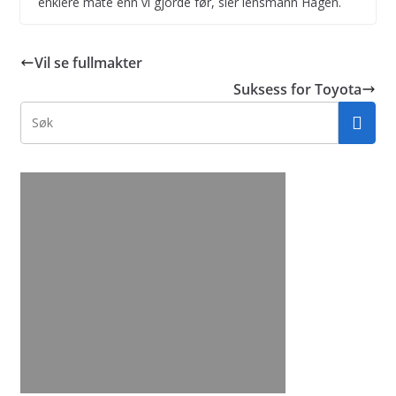
enklere måte enn vi gjorde før, sier lensmann Hagen.
Vil se fullmakter
Suksess for Toyota