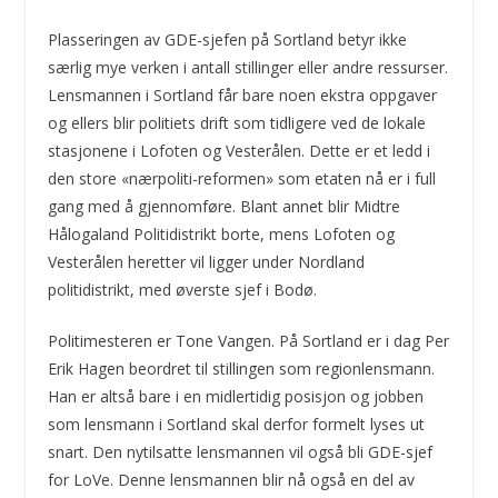
Plasseringen av GDE-sjefen på Sortland betyr ikke
særlig mye verken i antall stillinger eller andre ressurser.
Lensmannen i Sortland får bare noen ekstra oppgaver
og ellers blir politiets drift som tidligere ved de lokale
stasjonene i Lofoten og Vesterålen. Dette er et ledd i
den store «nærpoliti-reformen» som etaten nå er i full
gang med å gjennomføre. Blant annet blir Midtre
Hålogaland Politidistrikt borte, mens Lofoten og
Vesterålen heretter vil ligger under Nordland
politidistrikt, med øverste sjef i Bodø.
Politimesteren er Tone Vangen. På Sortland er i dag Per
Erik Hagen beordret til stillingen som regionlensmann.
Han er altså bare i en midlertidig posisjon og jobben
som lensmann i Sortland skal derfor formelt lyses ut
snart. Den nytilsatte lensmannen vil også bli GDE-sjef
for LoVe. Denne lensmannen blir nå også en del av