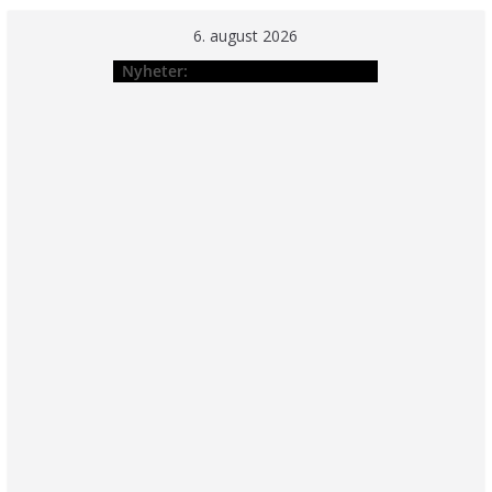
Hopp
6. august 2026
til
Nyheter:
innholdet