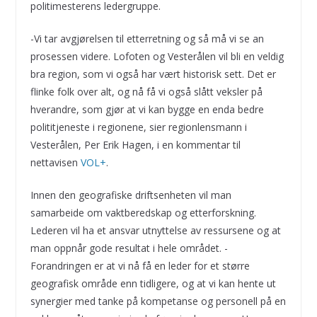
politimesterens ledergruppe.
-Vi tar avgjørelsen til etterretning og så må vi se an
prosessen videre. Lofoten og Vesterålen vil bli en veldig
bra region, som vi også har vært historisk sett. Det er
flinke folk over alt, og nå få vi også slått veksler på
hverandre, som gjør at vi kan bygge en enda bedre
polititjeneste i regionene, sier regionlensmann i
Vesterålen, Per Erik Hagen, i en kommentar til
nettavisen
VOL+
.
Innen den geografiske driftsenheten vil man
samarbeide om vaktberedskap og etterforskning.
Lederen vil ha et ansvar utnyttelse av ressursene og at
man oppnår gode resultat i hele området. -
Forandringen er at vi nå få en leder for et større
geografisk område enn tidligere, og at vi kan hente ut
synergier med tanke på kompetanse og personell på en