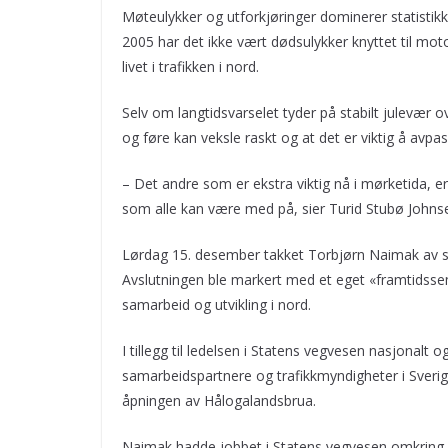
Møteulykker og utforkjøringer dominerer statisti
2005 har det ikke vært dødsulykker knyttet til moto
livet i trafikken i nord.
Selv om langtidsvarselet tyder på stabilt julevær
og føre kan veksle raskt og at det er viktig å avpa
– Det andre som er ekstra viktig nå i mørketida, e
som alle kan være med på, sier Turid Stubø Johns
Lørdag 15. desember takket Torbjørn Naimak av s
Avslutningen ble markert med et eget «framtidssem
samarbeid og utvikling i nord.
I tillegg til ledelsen i Statens vegvesen nasjonalt
samarbeidspartnere og trafikkmyndigheter i Sverig
åpningen av Hålogalandsbrua.
Naimak hadde jobbet i Statens vegvesen omkring 44