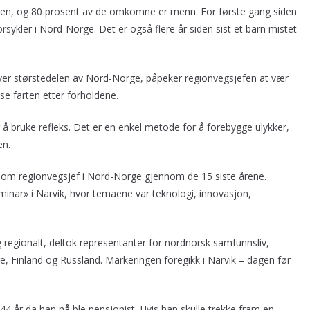
kken, og 80 prosent av de omkomne er menn. For første gang siden
rsykler i Nord-Norge. Det er også flere år siden sist et barn mistet
 over størstedelen av Nord-Norge, påpeker regionvegsjefen at vær
sse farten etter forholdene.
r å bruke refleks. Det er en enkel metode for å forebygge ulykker,
en.
om regionvegsjef i Nord-Norge gjennom de 15 siste årene.
inar» i Narvik, hvor temaene var teknologi, innovasjon,
 og regionalt, deltok representanter for nordnorsk samfunnsliv,
e, Finland og Russland. Markeringen foregikk i Narvik – dagen før
 år da han nå ble pensjonist. Hvis han skulle trekke fram en