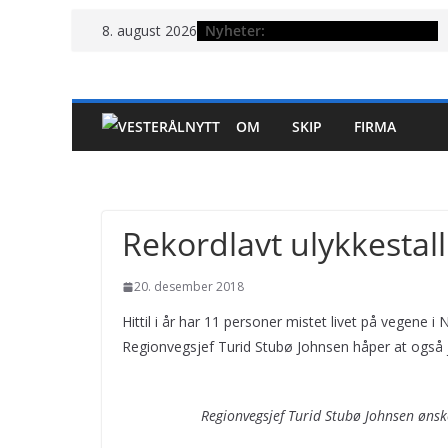
Hopp
Nyheter:
8. august 2026
til
innholdet
OM
SKIP
FIRMA
Rekordlavt ulykkestall
20. desember 2018
Hittil i år har 11 personer mistet livet på vegene i
Regionvegsjef Turid Stubø Johnsen håper at også ju
Regionvegsjef Turid Stubø Johnsen ønsker