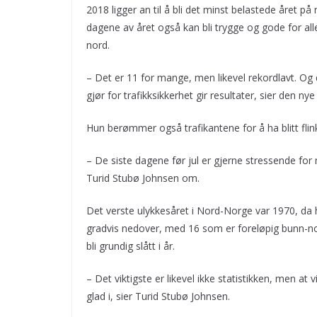
2018 ligger an til å bli det minst belastede året 
dagene av året også kan bli trygge og gode for alle
nord.
– Det er 11 for mange, men likevel rekordlavt. Og 
gjør for trafikksikkerhet gir resultater, sier den ny
Hun berømmer også trafikantene for å ha blitt flinke
– De siste dagene før jul er gjerne stressende f
Turid Stubø Johnsen om.
Det verste ulykkesåret i Nord-Norge var 1970, da h
gradvis nedover, med 16 som er foreløpig bunn-not
bli grundig slått i år.
– Det viktigste er likevel ikke statistikken, men at
glad i, sier Turid Stubø Johnsen.