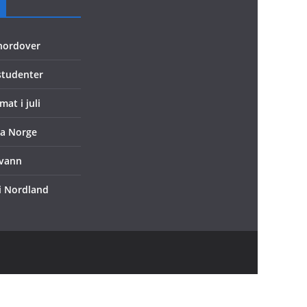
 nordover
 studenter
mat i juli
ra Norge
evann
 i Nordland