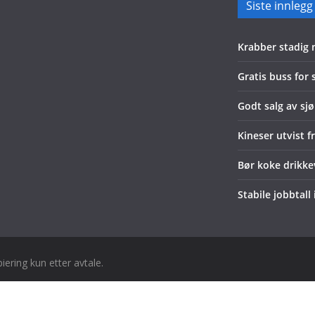
Siste innlegg
Krabber stadig
Gratis buss for
Godt salg av sjø
Kineser utvist f
Bør koke drikk
Stabile jobbtall
piering kun etter avtale.