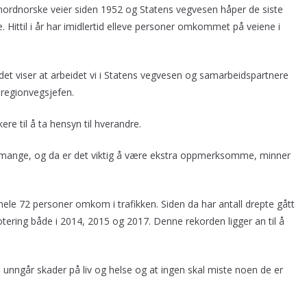
på nordnorske veier siden 1952 og Statens vegvesen håper de siste
. Hittil i år har imidlertid elleve personer omkommet på veiene i
det viser at arbeidet vi i Statens vegvesen og samarbeidspartnere
e regionvegsjefen.
re til å ta hensyn til hverandre.
or mange, og da er det viktig å være ekstra oppmerksomme, minner
ele 72 personer omkom i trafikken. Siden da har antall drepte gått
ering både i 2014, 2015 og 2017. Denne rekorden ligger an til å
 vi unngår skader på liv og helse og at ingen skal miste noen de er