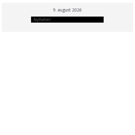
Hopp
9. august 2026
til
Nyheter:
innholdet