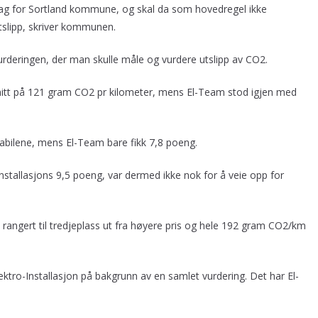
pdrag for Sortland kommune, og skal da som hovedregel ikke
tslipp, skriver kommunen.
vurderingen, der man skulle måle og vurdere utslipp av CO2.
nitt på 121 gram CO2 pr kilometer, mens El-Team stod igjen med
mabilene, mens El-Team bare fikk 7,8 poeng.
nstallasjons 9,5 poeng, var dermed ikke nok for å veie opp for
 rangert til tredjeplass ut fra høyere pris og hele 192 gram CO2/km
tro-Installasjon på bakgrunn av en samlet vurdering. Det har El-