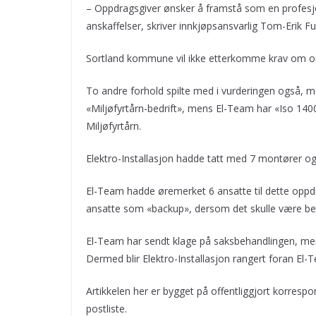
– Oppdragsgiver ønsker å framstå som en profesjo
anskaffelser, skriver innkjøpsansvarlig Tom-Erik F
Sortland kommune vil ikke etterkomme krav om om
To andre forhold spilte med i vurderingen også, me
«Miljøfyrtårn-bedrift», mens El-Team har «Iso 1400
Miljøfyrtårn.
Elektro-Installasjon hadde tatt med 7 montører og læ
El-Team hadde øremerket 6 ansatte til dette oppdr
ansatte som «backup», dersom det skulle være be
El-Team har sendt klage på saksbehandlingen, men
Dermed blir Elektro-Installasjon rangert foran El-
Artikkelen her er bygget på offentliggjort kor
postliste.