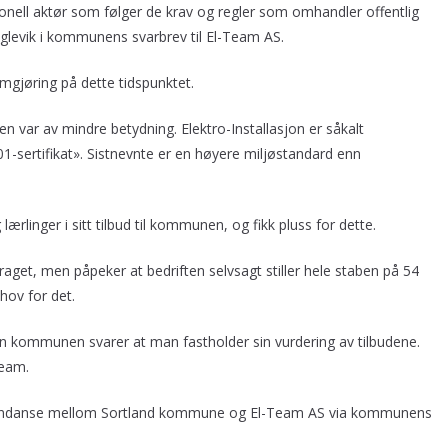
nell aktør som følger de krav og regler som omhandler offentlig
uglevik i kommunens svarbrev til El-Team AS.
gjøring på dette tidspunktet.
n var av mindre betydning. Elektro-Installasjon er såkalt
1-sertifikat». Sistnevnte er en høyere miljøstandard enn
rlinger i sitt tilbud til kommunen, og fikk pluss for dette.
aget, men påpeker at bedriften selvsagt stiller hele staben på 54
hov for det.
 kommunen svarer at man fastholder sin vurdering av tilbudene.
Team.
respondanse mellom Sortland kommune og El-Team AS via kommunens