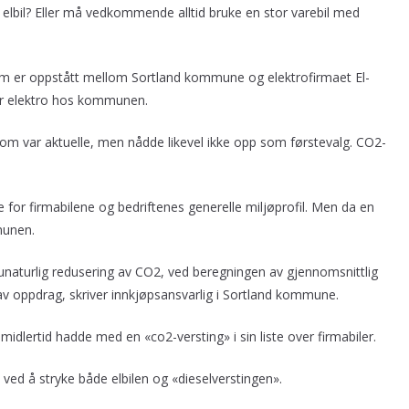
s elbil? Eller må vedkommende alltid bruke en stor varebil med
n som er oppstått mellom Sortland kommune og elektrofirmaet El-
r elektro hos kommunen.
som var aktuelle, men nådde likevel ikke opp som førstevalg. CO2-
for firmabilene og bedriftenes generelle miljøprofil. Men da en
munen.
 unaturlig redusering av CO2, ved beregningen av gjennomsnittlig
 av oppdrag, skriver innkjøpsansvarlig i Sortland kommune.
midlertid hadde med en «co2-versting» i sin liste over firmabiler.
ved å stryke både elbilen og «dieselverstingen».