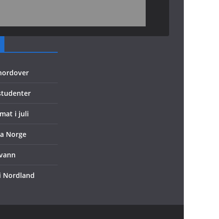
 nordover
 studenter
mat i juli
ra Norge
evann
 i Nordland