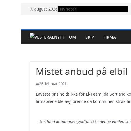
Hopp
Nyheter:
7. august 2026
til
innholdet
OM
SKIP
FIRMA
Mistet anbud på elbil
26. februar 2021
Laveste pris holdt ikke for El-Team, da Sortland 
firmabilene ble avgjørende da kommunen strøk firm
Sortland kommunen godtar ikke denne elbilen som 