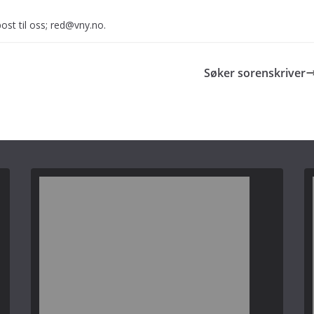
ost til oss; red@vny.no.
Søker sorenskriver