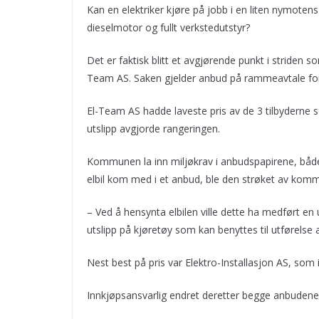
Kan en elektriker kjøre på jobb i en liten nymoten
dieselmotor og fullt verkstedutstyr?
Det er faktisk blitt et avgjørende punkt i stride
Team AS. Saken gjelder anbud på rammeavtale fo
El-Team AS hadde laveste pris av de 3 tilbyderne 
utslipp avgjorde rangeringen.
Kommunen la inn miljøkrav i anbudspapirene, både 
elbil kom med i et anbud, ble den strøket av kom
– Ved å hensynta elbilen ville dette ha medført en
utslipp på kjøretøy som kan benyttes til utførelse
Nest best på pris var Elektro-Installasjon AS, som i
Innkjøpsansvarlig endret deretter begge anbudene 