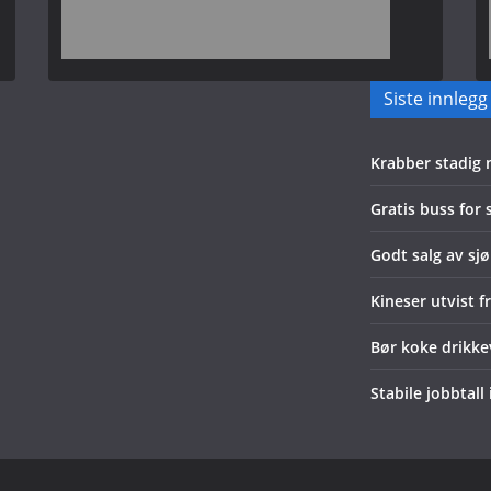
Siste innlegg
Krabber stadig
Gratis buss for
Godt salg av sjø
Kineser utvist f
Bør koke drikk
Stabile jobbtall