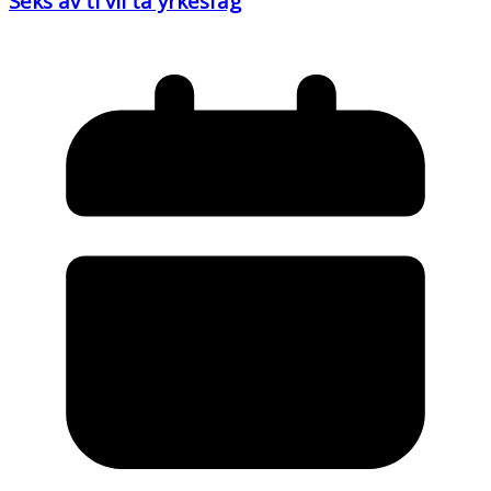
Seks av ti vil ta yrkesfag