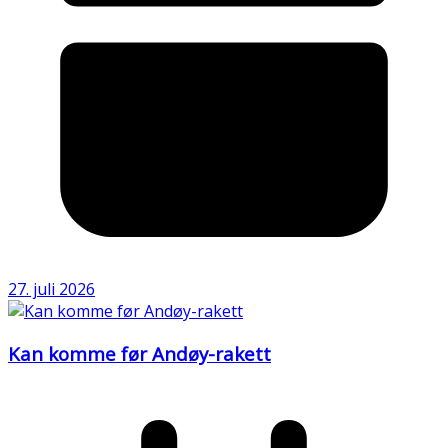
27. juli 2026
Kan komme før Andøy-rakett