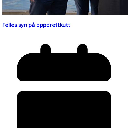
Felles syn på oppdrettkutt