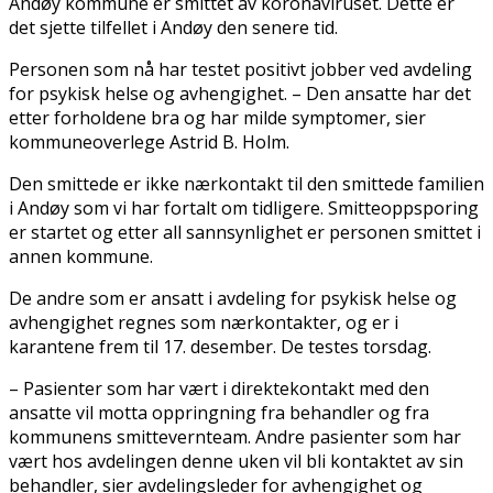
Andøy kommune er smittet av koronaviruset. Dette er
det sjette tilfellet i Andøy den senere tid.
Personen som nå har testet positivt jobber ved avdeling
for psykisk helse og avhengighet. – Den ansatte har det
etter forholdene bra og har milde symptomer, sier
kommuneoverlege Astrid B. Holm.
Den smittede er ikke nærkontakt til den smittede familien
i Andøy som vi har fortalt om tidligere. Smitteoppsporing
er startet og etter all sannsynlighet er personen smittet i
annen kommune.
De andre som er ansatt i avdeling for psykisk helse og
avhengighet regnes som nærkontakter, og er i
karantene frem til 17. desember. De testes torsdag.
– Pasienter som har vært i direktekontakt med den
ansatte vil motta oppringning fra behandler og fra
kommunens smittevernteam. Andre pasienter som har
vært hos avdelingen denne uken vil bli kontaktet av sin
behandler, sier avdelingsleder for avhengighet og