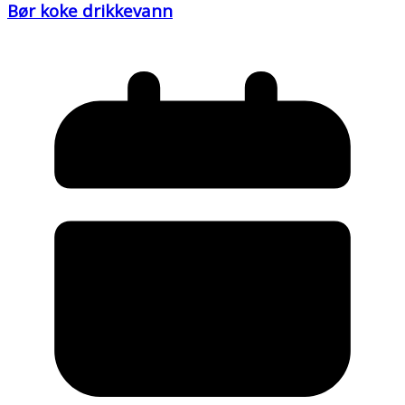
Bør koke drikkevann