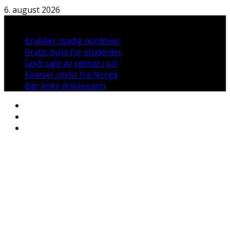
Hopp
6. august 2026
til
Nyheter:
innholdet
Krabber stadig nordover
Gratis buss for studenter
Godt salg av sjømat i juli
Kineser utvist fra Norge
Bør koke drikkevann