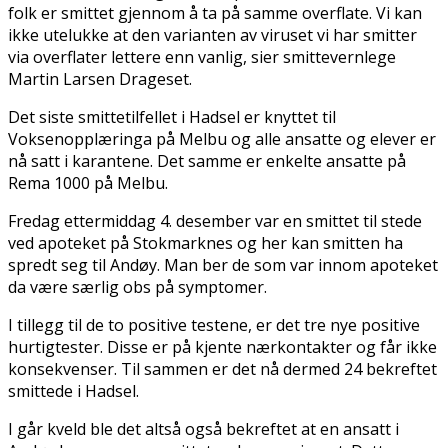
folk er smittet gjennom å ta på samme overflate. Vi kan
ikke utelukke at den varianten av viruset vi har smitter
via overflater lettere enn vanlig, sier smittevernlege
Martin Larsen Drageset.
Det siste smittetilfellet i Hadsel er knyttet til
Voksenopplæringa på Melbu og alle ansatte og elever er
nå satt i karantene. Det samme er enkelte ansatte på
Rema 1000 på Melbu.
Fredag ettermiddag 4. desember var en smittet til stede
ved apoteket på Stokmarknes og her kan smitten ha
spredt seg til Andøy. Man ber de som var innom apoteket
da være særlig obs på symptomer.
I tillegg til de to positive testene, er det tre nye positive
hurtigtester. Disse er på kjente nærkontakter og får ikke
konsekvenser. Til sammen er det nå dermed 24 bekreftet
smittede i Hadsel.
I går kveld ble det altså også bekreftet at en ansatt i